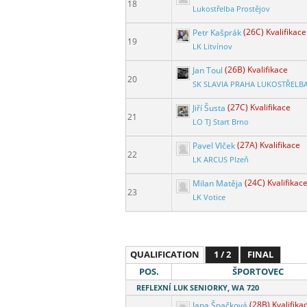
18
Lukostřelba Prostějov
Petr Kašprák
(26C) Kvalifikace
19
LK Litvínov
Jan Toul
(26B) Kvalifikace
20
SK SLAVIA PRAHA LUKOSTŘELB
Jiří Šusta
(27C) Kvalifikace
21
LO TJ Start Brno
Pavel Vlček
(27A) Kvalifikace
22
LK ARCUS Plzeň
Milan Matěja
(24C) Kvalifikac
23
LK Votice
QUALIFICATION
1 / 2
FINAL
POS.
ŠPORTOVEC
REFLEXNÍ LUK SENIORKY, WA 720
Jana Špačková
(28B) Kvalifika