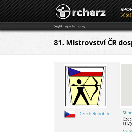
SPO
Súťaž
Sight Tape Printing
81. Mistrovství ČR dos
Shoo
Czech Republic
Czec
TJ D
Numb