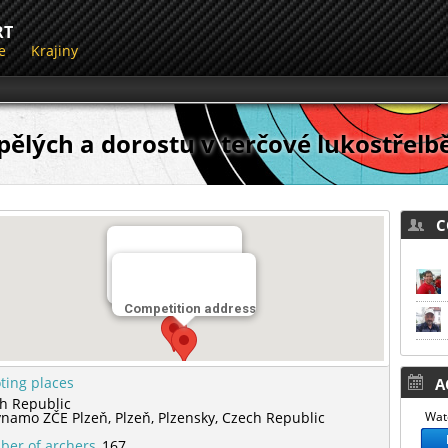
RT
e
Krajiny
pělých a dorostu v terčové lukostřelb
CO
Miesto streľby
TJ Dynamo ZČE Plzeň
Competition address
ting places
AC
h Republic
ynamo ZČE Plzeň,
Plzeň,
Plzensky,
Czech Republic
Watc
er of archers
167