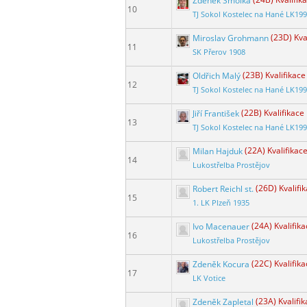
Zdeněk Smolka
(24B) Kvalifik
10
TJ Sokol Kostelec na Hané LK19
Miroslav Grohmann
(23D) Kva
11
SK Přerov 1908
Oldřich Malý
(23B) Kvalifikace
12
TJ Sokol Kostelec na Hané LK19
Jiří František
(22B) Kvalifikace
13
TJ Sokol Kostelec na Hané LK19
Milan Hajduk
(22A) Kvalifikac
14
Lukostřelba Prostějov
Robert Reichl st.
(26D) Kvalifi
15
1. LK Plzeň 1935
Ivo Macenauer
(24A) Kvalifik
16
Lukostřelba Prostějov
Zdeněk Kocura
(22C) Kvalifik
17
LK Votice
Zdeněk Zapletal
(23A) Kvalifi