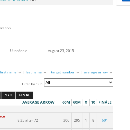
s
eration
Ukončenie
August 23, 2015
|
first name
|
last name
|
target number
|
average arrow
Filter by club:
1 / 2
FINAL
AVERAGE ARROW
60M
60M
X
10
FINÁLE
kace
8.35 after 72
306
295
1
8
601