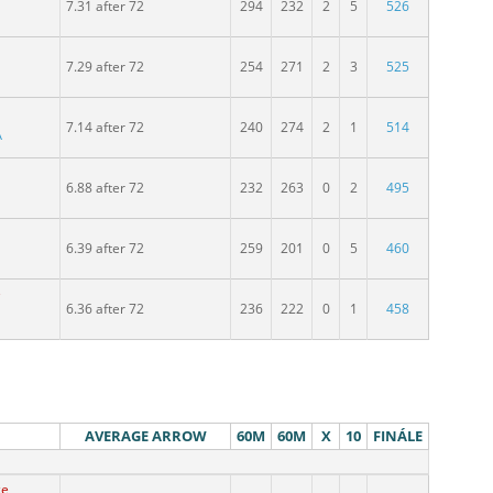
7.31 after 72
294
232
2
5
526
7.29 after 72
254
271
2
3
525
7.14 after 72
240
274
2
1
514
A
6.88 after 72
232
263
0
2
495
6.39 after 72
259
201
0
5
460
e
6.36 after 72
236
222
0
1
458
AVERAGE ARROW
60M
60M
X
10
FINÁLE
ce