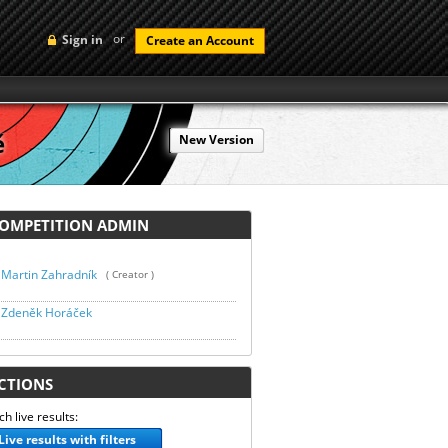
or
Sign in
Create an Account
ě
New Version
MPETITION ADMIN
Martin Zahradník
( Creator )
Zdeněk Horáček
TIONS
h live results:
Live results with filters