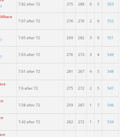
ace
7.82 after 72
275
288
0
5
563
97
lifikace
7.67 after 72
276
276
2
6
552
7.65 after 72
269
282
3
6
551
97
7.63 after 72
276
273
3
4
549
97
e
7.61 after 72
281
267
4
5
548
kace
7.6 after 72
275
272
2
5
547
ace
7.58 after 72
259
287
1
7
546
ace
7.42 after 72
262
272
1
7
534
kace