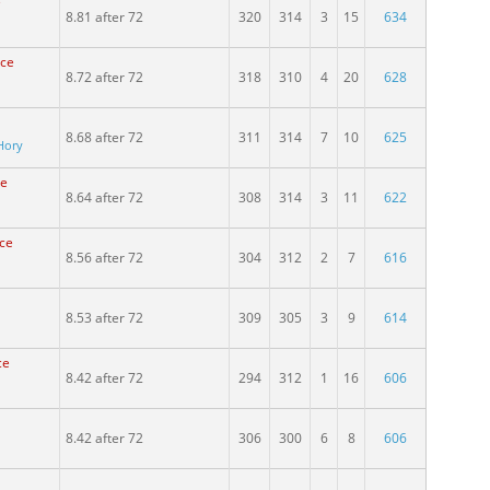
e
8.81 after 72
320
314
3
15
634
ace
8.72 after 72
318
310
4
20
628
8.68 after 72
311
314
7
10
625
Hory
ce
8.64 after 72
308
314
3
11
622
ace
8.56 after 72
304
312
2
7
616
8.53 after 72
309
305
3
9
614
ce
8.42 after 72
294
312
1
16
606
8.42 after 72
306
300
6
8
606