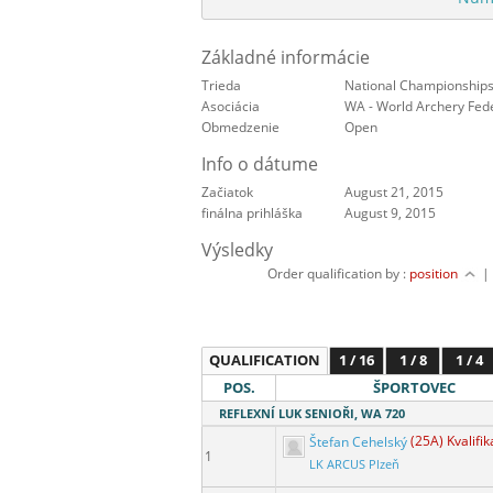
Základné informácie
Trieda
National Championship
Asociácia
WA - World Archery Fed
Obmedzenie
Open
Info o dátume
Začiatok
August 21, 2015
finálna prihláška
August 9, 2015
Výsledky
Order qualification by :
position
QUALIFICATION
1 / 16
1 / 8
1 / 4
POS.
ŠPORTOVEC
REFLEXNÍ LUK SENIOŘI, WA 720
Štefan Cehelský
(25A) Kvalifi
1
LK ARCUS Plzeň