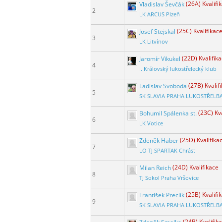
Vladislav Ševčák
(26A) Kvalifi
2
LK ARCUS Plzeň
Josef Stejskal
(25C) Kvalifikac
3
LK Litvínov
Jaromír Vikukel
(22D) Kvalifik
4
I. Královský lukostřelecký klub
Ladislav Svoboda
(27B) Kvalif
5
SK SLAVIA PRAHA LUKOSTŘELB
Bohumil Spálenka st.
(23C) Kv
6
LK Votice
Zdeněk Haber
(25D) Kvalifika
7
LO TJ SPARTAK Chrást
Milan Reich
(24D) Kvalifikace
8
TJ Sokol Praha Vršovice
František Preclík
(25B) Kvalifi
9
SK SLAVIA PRAHA LUKOSTŘELB