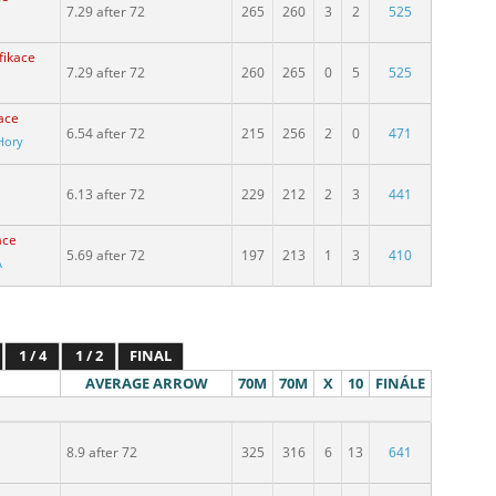
7.29 after 72
265
260
3
2
525
fikace
7.29 after 72
260
265
0
5
525
kace
6.54 after 72
215
256
2
0
471
Hory
6.13 after 72
229
212
2
3
441
ace
5.69 after 72
197
213
1
3
410
A
1 / 4
1 / 2
FINAL
AVERAGE ARROW
70M
70M
X
10
FINÁLE
8.9 after 72
325
316
6
13
641