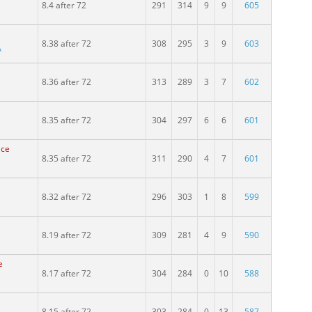
8.4 after 72
291
314
9
9
605
8.38 after 72
308
295
3
9
603
A
8.36 after 72
313
289
3
7
602
8.35 after 72
304
297
6
6
601
ace
8.35 after 72
311
290
4
7
601
8.32 after 72
296
303
1
8
599
e
8.19 after 72
309
281
4
9
590
e
8.17 after 72
304
284
0
10
588
8.15 after 72
303
284
0
13
587