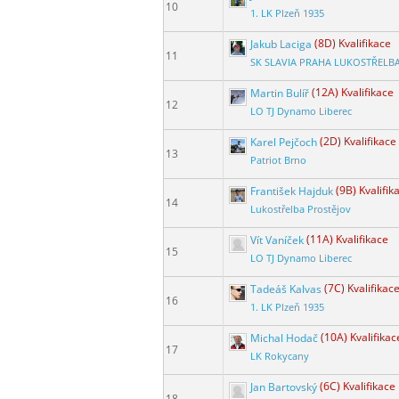
10
1. LK Plzeň 1935
Jakub Laciga
(8D) Kvalifikace
11
SK SLAVIA PRAHA LUKOSTŘELB
Martin Bulíř
(12A) Kvalifikace
12
LO TJ Dynamo Liberec
Karel Pejčoch
(2D) Kvalifikace
13
Patriot Brno
František Hajduk
(9B) Kvalifik
14
Lukostřelba Prostějov
Vít Vaníček
(11A) Kvalifikace
15
LO TJ Dynamo Liberec
Tadeáš Kalvas
(7C) Kvalifikac
16
1. LK Plzeň 1935
Michal Hodač
(10A) Kvalifikac
17
LK Rokycany
Jan Bartovský
(6C) Kvalifikace
18