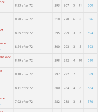
kace
8.33 after 72
293
307
5
11
600
e
8.28 after 72
318
278
6
8
596
ace
8.25 after 72
295
299
3
6
594
ikace
8.24 after 72
300
293
3
5
593
A
alifikace
8.19 after 72
298
292
4
10
590
ce
8.18 after 72
297
292
7
5
589
8.11 after 72
300
284
4
8
584
kace
7.92 after 72
282
288
3
8
570
A