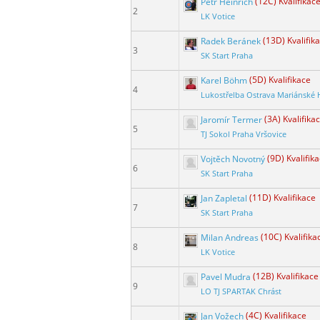
Petr Heinrich
(12C) Kvalifikac
2
LK Votice
Radek Beránek
(13D) Kvalifik
3
SK Start Praha
Karel Böhm
(5D) Kvalifikace
4
Lukostřelba Ostrava Mariánské 
Jaromír Termer
(3A) Kvalifika
5
TJ Sokol Praha Vršovice
Vojtěch Novotný
(9D) Kvalifik
6
SK Start Praha
Jan Zapletal
(11D) Kvalifikace
7
SK Start Praha
Milan Andreas
(10C) Kvalifika
8
LK Votice
Pavel Mudra
(12B) Kvalifikace
9
LO TJ SPARTAK Chrást
Jan Vožech
(4C) Kvalifikace