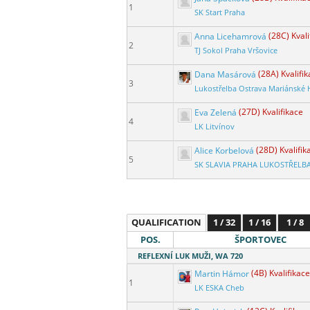
1
SK Start Praha
Anna Licehamrová
(28C) Kvali
2
TJ Sokol Praha Vršovice
Dana Masárová
(28A) Kvalifi
3
Lukostřelba Ostrava Mariánské 
Eva Zelená
(27D) Kvalifikace
4
LK Litvínov
Alice Korbelová
(28D) Kvalifik
5
SK SLAVIA PRAHA LUKOSTŘELB
QUALIFICATION
1 / 32
1 / 16
1 / 8
POS.
ŠPORTOVEC
REFLEXNÍ LUK MUŽI, WA 720
Martin Hámor
(4B) Kvalifikace
1
LK ESKA Cheb