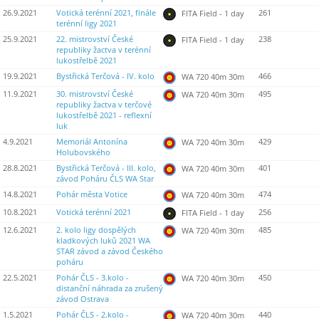
26.9.2021
Votická terénní 2021, finále
261
FITA Field - 1 day
terénní ligy 2021
25.9.2021
22. mistrovství České
238
FITA Field - 1 day
republiky žactva v terénní
lukostřelbě 2021
19.9.2021
Bystřická Terčová - IV. kolo
466
WA 720 40m 30m
11.9.2021
30. mistrovství České
495
WA 720 40m 30m
republiky žactva v terčové
lukostřelbě 2021 - reflexní
luk
4.9.2021
Memoriál Antonína
429
WA 720 40m 30m
Holubovského
28.8.2021
Bystřická Terčová - III. kolo,
401
WA 720 40m 30m
závod Poháru ČLS WA Star
14.8.2021
Pohár města Votice
474
WA 720 40m 30m
10.8.2021
Votická terénní 2021
256
FITA Field - 1 day
12.6.2021
2. kolo ligy dospělých
485
WA 720 40m 30m
kladkových luků 2021 WA
STAR závod a závod Českého
poháru
22.5.2021
Pohár ČLS - 3.kolo -
450
WA 720 40m 30m
distanční náhrada za zrušený
závod Ostrava
1.5.2021
Pohár ČLS - 2.kolo -
440
WA 720 40m 30m