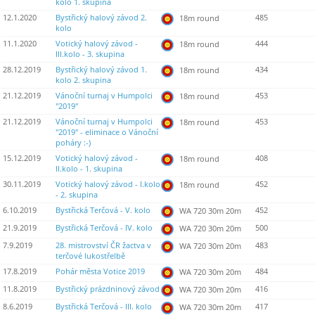
kolo 1. skupina
12.1.2020
Bystřický halový závod 2.
485
18m round
kolo
11.1.2020
Votický halový závod -
444
18m round
III.kolo - 3. skupina
28.12.2019
Bystřický halový závod 1.
434
18m round
kolo 2. skupina
21.12.2019
Vánoční turnaj v Humpolci
453
18m round
"2019"
21.12.2019
Vánoční turnaj v Humpolci
453
18m round
"2019" - eliminace o Vánoční
poháry :-)
15.12.2019
Votický halový závod -
408
18m round
II.kolo - 1. skupina
30.11.2019
Votický halový závod - I.kolo
452
18m round
- 2. skupina
6.10.2019
Bystřická Terčová - V. kolo
452
WA 720 30m 20m
21.9.2019
Bystřická Terčová - IV. kolo
500
WA 720 30m 20m
7.9.2019
28. mistrovství ČR žactva v
483
WA 720 30m 20m
terčové lukostřelbě
17.8.2019
Pohár města Votice 2019
484
WA 720 30m 20m
11.8.2019
Bystřický prázdninový závod
416
WA 720 30m 20m
8.6.2019
Bystřická Terčová - III. kolo
417
WA 720 30m 20m