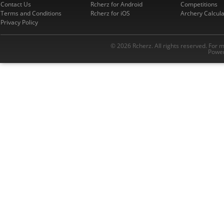
Contact Us
Rcherz for Android
Competitions
Terms and Conditions
Rcherz for iOS
Archery Calcula
Privacy Policy
© 2026 Rcherz. All rights reserved. For 
Power