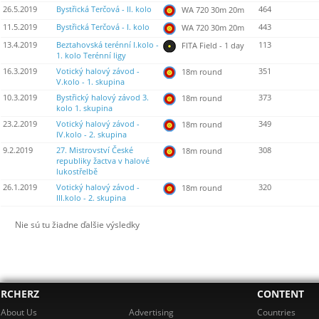
26.5.2019
Bystřická Terčová - II. kolo
464
WA 720 30m 20m
11.5.2019
Bystřická Terčová - I. kolo
443
WA 720 30m 20m
13.4.2019
Beztahovská terénní I.kolo -
113
FITA Field - 1 day
1. kolo Terénní ligy
16.3.2019
Votický halový závod -
351
18m round
V.kolo - 1. skupina
10.3.2019
Bystřický halový závod 3.
373
18m round
kolo 1. skupina
23.2.2019
Votický halový závod -
349
18m round
IV.kolo - 2. skupina
9.2.2019
27. Mistrovství České
308
18m round
republiky žactva v halové
lukostřelbě
26.1.2019
Votický halový závod -
320
18m round
III.kolo - 2. skupina
Nie sú tu žiadne ďalšie výsledky
RCHERZ
CONTENT
About Us
Advertising
Countries