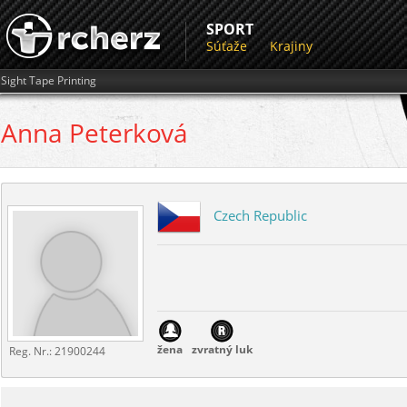
SPORT
Súťaže
Krajiny
Sight Tape Printing
Anna
Peterková
Czech Republic
žena
zvratný luk
Reg. Nr.:
21900244