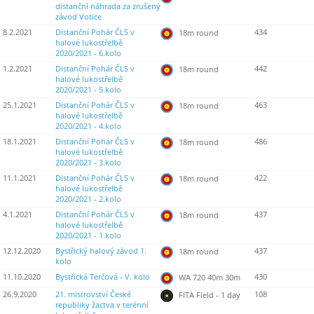
distanční náhrada za zrušený
závod Votice
8.2.2021
Distanční Pohár ČLS v
434
18m round
halové lukostřelbě
2020/2021 - 6.kolo
1.2.2021
Distanční Pohár ČLS v
442
18m round
halové lukostřelbě
2020/2021 - 5.kolo
25.1.2021
Distanční Pohár ČLS v
463
18m round
halové lukostřelbě
2020/2021 - 4.kolo
18.1.2021
Distanční Pohár ČLS v
486
18m round
halové lukostřelbě
2020/2021 - 3.kolo
11.1.2021
Distanční Pohár ČLS v
422
18m round
halové lukostřelbě
2020/2021 - 2.kolo
4.1.2021
Distanční Pohár ČLS v
437
18m round
halové lukostřelbě
2020/2021 - 1.kolo
12.12.2020
Bystřický halový závod 1.
437
18m round
kolo
11.10.2020
Bystřická Terčová - V. kolo
430
WA 720 40m 30m
26.9.2020
21. mistrovství České
108
FITA Field - 1 day
republiky žactva v terénní