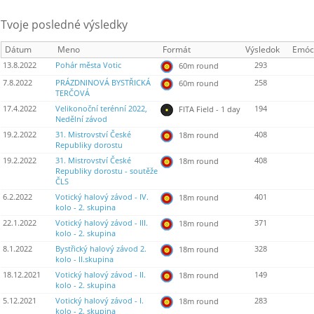
Tvoje posledné výsledky
Dátum
Meno
Formát
Výsledok
Emóc
13.8.2022
Pohár města Votic
293
60m round
7.8.2022
PRÁZDNINOVÁ BYSTŘICKÁ
258
60m round
TERČOVÁ
17.4.2022
Velikonoční terénní 2022,
194
FITA Field - 1 day
Nedělní závod
19.2.2022
31. Mistrovství České
408
18m round
Republiky dorostu
19.2.2022
31. Mistrovství České
408
18m round
Republiky dorostu - soutěže
ČLS
6.2.2022
Votický halový závod - IV.
401
18m round
kolo - 2. skupina
22.1.2022
Votický halový závod - III.
371
18m round
kolo - 2. skupina
8.1.2022
Bystřický halový závod 2.
328
18m round
kolo - II.skupina
18.12.2021
Votický halový závod - II.
149
18m round
kolo - 2. skupina
5.12.2021
Votický halový závod - I.
283
18m round
kolo - 2. skupina