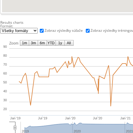
Results charts
Formát:
Zobraz výsledky súťaže
Zobraz výsledky tréningo
1m
3m
6m
YTD
1y
All
Zoom
90
80
70
60
50
40
30
20
Jan '19
Jul '19
Jan '20
Jul '20
Jan '21
2019
2020
2021