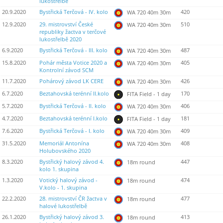
lukostřelbě
20.9.2020
Bystřická Terčová - IV. kolo
420
WA 720 40m 30m
12.9.2020
29. mistrovství České
510
WA 720 40m 30m
republiky žactva v terčové
lukostřelbě 2020
6.9.2020
Bystřická Terčová - III. kolo
487
WA 720 40m 30m
15.8.2020
Pohár města Votice 2020 a
405
WA 720 40m 30m
Kontrolní závod SCM
11.7.2020
Pohárový závod LK CERE
426
WA 720 40m 30m
6.7.2020
Beztahovská terénní II.kolo
170
FITA Field - 1 day
5.7.2020
Bystřická Terčová - II. kolo
406
WA 720 40m 30m
4.7.2020
Beztahovská terénní I.kolo
181
FITA Field - 1 day
7.6.2020
Bystřická Terčová - I. kolo
409
WA 720 40m 30m
31.5.2020
Memoriál Antonína
408
WA 720 40m 30m
Holubovského 2020
8.3.2020
Bystřický halový závod 4.
447
18m round
kolo 1. skupina
1.3.2020
Votický halový závod -
474
18m round
V.kolo - 1. skupina
22.2.2020
28. mistrovství ČR žactva v
477
18m round
halové lukostřelbě
26.1.2020
Bystřický halový závod 3.
413
18m round