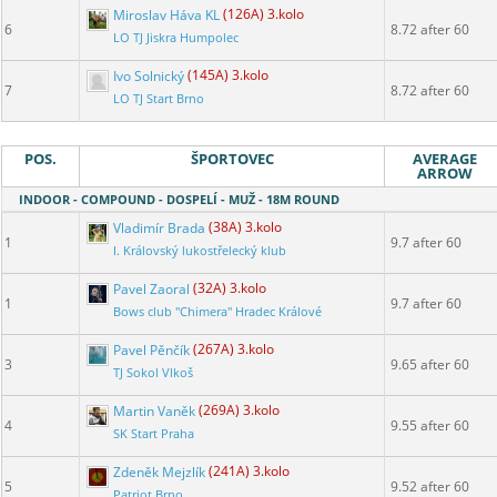
Miroslav Háva KL
(126A) 3.kolo
6
8.72 after 60
LO TJ Jiskra Humpolec
Ivo Solnický
(145A) 3.kolo
7
8.72 after 60
LO TJ Start Brno
POS.
ŠPORTOVEC
AVERAGE
ARROW
INDOOR - COMPOUND - DOSPELÍ - MUŽ - 18M ROUND
Vladimír Brada
(38A) 3.kolo
1
9.7 after 60
I. Královský lukostřelecký klub
Pavel Zaoral
(32A) 3.kolo
1
9.7 after 60
Bows club "Chimera" Hradec Králové
Pavel Pěnčík
(267A) 3.kolo
3
9.65 after 60
TJ Sokol Vlkoš
Martin Vaněk
(269A) 3.kolo
4
9.55 after 60
SK Start Praha
Zdeněk Mejzlík
(241A) 3.kolo
5
9.52 after 60
Patriot Brno