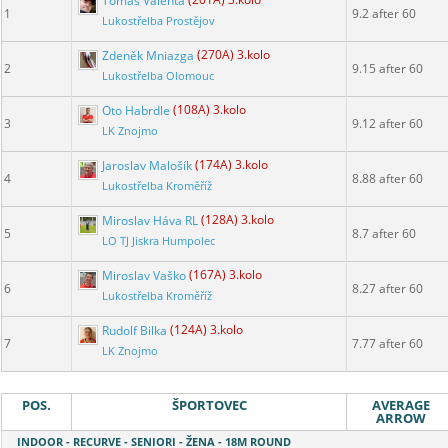
Tomáš Valenta
(201A) 3.kolo
1
9.2 after 60
Lukostřelba Prostějov
Zdeněk Mniazga
(270A) 3.kolo
2
9.15 after 60
Lukostřelba Olomouc
Oto Habrdle
(108A) 3.kolo
3
9.12 after 60
LK Znojmo
Jaroslav Malošík
(174A) 3.kolo
4
8.88 after 60
Lukostřelba Kroměříž
Miroslav Háva RL
(128A) 3.kolo
5
8.7 after 60
LO TJ Jiskra Humpolec
Miroslav Vaško
(167A) 3.kolo
6
8.27 after 60
Lukostřelba Kroměříž
Rudolf Bilka
(124A) 3.kolo
7
7.77 after 60
LK Znojmo
POS.
ŠPORTOVEC
AVERAGE
ARROW
INDOOR - RECURVE - SENIORI - ŽENA - 18M ROUND