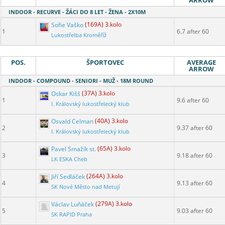
ARROW
INDOOR - RECURVE - ŽÁCI DO 8 LET - ŽENA - 2X10M
Sofie Vaško
(169A) 3.kolo
1
6.7 after 60
Lukostřelba Kroměříž
POS.
ŠPORTOVEC
AVERAGE
ARROW
INDOOR - COMPOUND - SENIORI - MUŽ - 18M ROUND
Oskar Kišš
(37A) 3.kolo
1
9.6 after 60
I. Královský lukostřelecký klub
Osvald Celman
(40A) 3.kolo
2
9.37 after 60
I. Královský lukostřelecký klub
Pavel Smažík st.
(65A) 3.kolo
3
9.18 after 60
LK ESKA Cheb
Jiří Sedláček
(264A) 3.kolo
4
9.13 after 60
SK Nové Město nad Metují
Václav Luňáček
(279A) 3.kolo
5
9.03 after 60
SK RAPID Praha