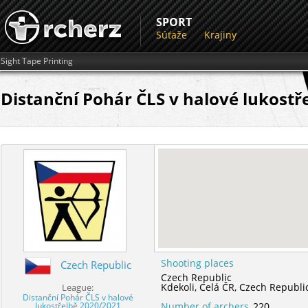
SPORT
Súťaže
Krajiny
Sight Tape Printing
Distanční Pohár ČLS v halové lukostře
Shooting places
Czech Republic
Czech Republic
Kdekoli,
Celá ČR,
Czech Republi
League:
Distanční Pohár ČLS v halové
lukostřelbě 2020/2021
Number of archers
220