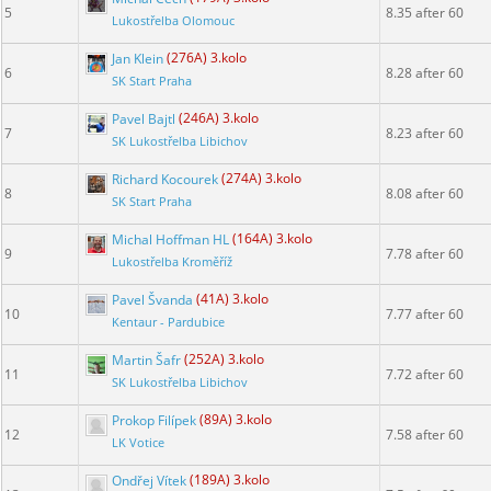
5
8.35 after 60
Lukostřelba Olomouc
Jan Klein
(276A) 3.kolo
6
8.28 after 60
SK Start Praha
Pavel Bajtl
(246A) 3.kolo
7
8.23 after 60
SK Lukostřelba Libichov
Richard Kocourek
(274A) 3.kolo
8
8.08 after 60
SK Start Praha
Michal Hoffman HL
(164A) 3.kolo
9
7.78 after 60
Lukostřelba Kroměříž
Pavel Švanda
(41A) 3.kolo
10
7.77 after 60
Kentaur - Pardubice
Martin Šafr
(252A) 3.kolo
11
7.72 after 60
SK Lukostřelba Libichov
Prokop Filípek
(89A) 3.kolo
12
7.58 after 60
LK Votice
Ondřej Vítek
(189A) 3.kolo