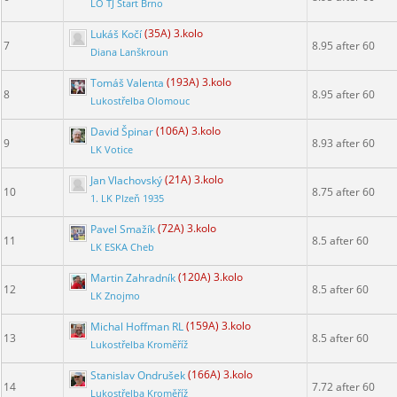
LO TJ Start Brno
Lukáš Kočí
(35A) 3.kolo
7
8.95 after 60
Diana Lanškroun
Tomáš Valenta
(193A) 3.kolo
8
8.95 after 60
Lukostřelba Olomouc
David Špinar
(106A) 3.kolo
9
8.93 after 60
LK Votice
Jan Vlachovský
(21A) 3.kolo
10
8.75 after 60
1. LK Plzeň 1935
Pavel Smažík
(72A) 3.kolo
11
8.5 after 60
LK ESKA Cheb
Martin Zahradník
(120A) 3.kolo
12
8.5 after 60
LK Znojmo
Michal Hoffman RL
(159A) 3.kolo
13
8.5 after 60
Lukostřelba Kroměříž
Stanislav Ondrušek
(166A) 3.kolo
14
7.72 after 60
Lukostřelba Kroměříž