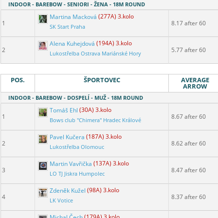
INDOOR - BAREBOW - SENIORI - ŽENA - 18M ROUND
Martina Macková
(277A) 3.kolo
1
8.17 after 60
SK Start Praha
Alena Kuhejdová
(194A) 3.kolo
2
5.77 after 60
Lukostřelba Ostrava Mariánské Hory
POS.
ŠPORTOVEC
AVERAGE
ARROW
INDOOR - BAREBOW - DOSPELÍ - MUŽ - 18M ROUND
Tomáš Ehl
(30A) 3.kolo
1
8.67 after 60
Bows club "Chimera" Hradec Králové
Pavel Kučera
(187A) 3.kolo
2
8.62 after 60
Lukostřelba Olomouc
Martin Vavřička
(137A) 3.kolo
3
8.47 after 60
LO TJ Jiskra Humpolec
Zdeněk Kužel
(98A) 3.kolo
4
8.37 after 60
LK Votice
Michal Čech
(179A) 3.kolo