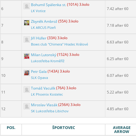
Bohumil Spálenka st.
(101A) 3.kolo
6
7.42 after 60
LK Votice
Zbyněk Ambrož
(55A) 3.kolo
7
7.18 after 60
LK ARCUS Plzeň
Jiří Hüller
(33A) 3.kolo
8
6.63 after 60
Bows club "Chimera" Hradec Králové
Milan Lutonský
(152A) 3.kolo
9
6.25 after 60
Lukostřelba Kroměříž
Petr Gala
(143A) 3.kolo
10
6.07 after 60
SLK Opava
Tomáš Vaculík
(76A) 3.kolo
11
5.22 after 60
LK Phoenix Kostelec
Miroslav Vlasák
(256A) 3.kolo
12
4.85 after 60
SK Lukostřelba Libichov
POS.
ŠPORTOVEC
AVERAGE
ARROW