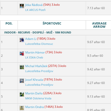
Jitka Rádlová
(54A) 3.kolo
1
7.13 after 60
LK ARCUS Plzeň
POS.
ŠPORTOVEC
AVERAGE
ARROW
INDOOR - RECURVE - DOSPELÍ - MUŽ - 18M ROUND
Adam Li
(180A) 3.kolo
1
9.67 after 60
Lukostřelba Olomouc
Martin Hámor
(73A) 3.kolo
2
9.5 after 60
LK ESKA Cheb
Michal Hlahůlek
(207A) 3.kolo
3
9.42 after 60
Lukostřelba Prostějov
Josef Křesala
(197A) 3.kolo
4
9.27 after 60
Lukostřelba Prostějov
Martin Daňo
(226A) 3.kolo
5
9.13 after 60
MKM Odolena Voda
Martin Ondra
(146A) 3.kolo
6
8.95 after 60