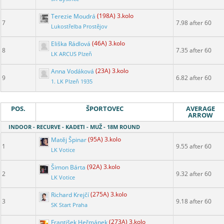
Terezie Moudrá
(198A) 3.kolo
7
7.98 after 60
Lukostřelba Prostějov
Eliška Rádlová
(46A) 3.kolo
8
7.35 after 60
LK ARCUS Plzeň
Anna Vodáková
(23A) 3.kolo
9
6.82 after 60
1. LK Plzeň 1935
POS.
ŠPORTOVEC
AVERAGE
ARROW
INDOOR - RECURVE - KADETI - MUŽ - 18M ROUND
Matěj Špinar
(95A) 3.kolo
1
9.55 after 60
LK Votice
Šimon Bárta
(92A) 3.kolo
2
9.32 after 60
LK Votice
Richard Krejčí
(275A) 3.kolo
3
9.18 after 60
SK Start Praha
František Heřmánek
(273A) 3.kolo