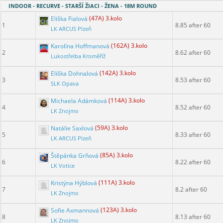
INDOOR - RECURVE - STARŠÍ ŽIACI - ŽENA - 18M ROUND
Eliška Fialová
(47A) 3.kolo
1
8.85 after 60
LK ARCUS Plzeň
Karolína Hoffmanová
(162A) 3.kolo
2
8.62 after 60
Lukostřelba Kroměříž
Eliška Dohnalová
(142A) 3.kolo
3
8.53 after 60
SLK Opava
Michaela Adámková
(114A) 3.kolo
4
8.52 after 60
LK Znojmo
Natálie Saxlová
(59A) 3.kolo
5
8.33 after 60
LK ARCUS Plzeň
Štěpánka Grňová
(85A) 3.kolo
6
8.22 after 60
LK Votice
Kristýna Hýblová
(111A) 3.kolo
7
8.2 after 60
LK Znojmo
Sofie Axmannová
(123A) 3.kolo
8
8.13 after 60
LK Znojmo