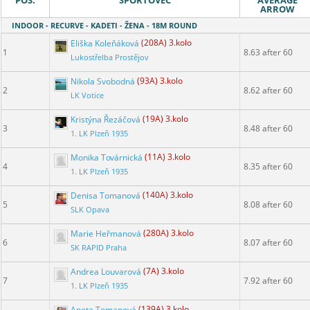
POS.
ŠPORTOVEC
AVERAGE
ARROW
INDOOR - RECURVE - KADETI - ŽENA - 18M ROUND
Eliška Koleňáková
(208A) 3.kolo
1
8.63 after 60
Lukostřelba Prostějov
Nikola Svobodná
(93A) 3.kolo
2
8.62 after 60
LK Votice
Kristýna Řezáčová
(19A) 3.kolo
3
8.48 after 60
1. LK Plzeň 1935
Monika Továrnická
(11A) 3.kolo
4
8.35 after 60
1. LK Plzeň 1935
Denisa Tomanová
(140A) 3.kolo
5
8.08 after 60
SLK Opava
Marie Heřmanová
(280A) 3.kolo
6
8.07 after 60
SK RAPID Praha
Andrea Louvarová
(7A) 3.kolo
7
7.92 after 60
1. LK Plzeň 1935
Aneta Tomanová
(139A) 3.kolo