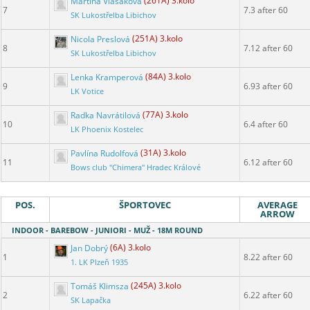
Martina Vlasáková
(261A) 3.kolo
7
7.3 after 60
SK Lukostřelba Libichov
Nicola Preslová
(251A) 3.kolo
8
7.12 after 60
SK Lukostřelba Libichov
Lenka Kramperová
(84A) 3.kolo
9
6.93 after 60
LK Votice
Radka Navrátilová
(77A) 3.kolo
10
6.4 after 60
LK Phoenix Kostelec
Pavlína Rudolfová
(31A) 3.kolo
11
6.12 after 60
Bows club "Chimera" Hradec Králové
POS.
ŠPORTOVEC
AVERAGE
ARROW
INDOOR - BAREBOW - JUNIORI - MUŽ - 18M ROUND
Jan Dobrý
(6A) 3.kolo
1
8.22 after 60
1. LK Plzeň 1935
Tomáš Klimsza
(245A) 3.kolo
2
6.22 after 60
SK Lapačka