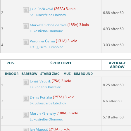
Julie Pořízková
(262A) 3.kolo
2
6.88 after 60
SK Lukostřelba Libichov
Markéta Schneiderová
(185A) 3.kolo
3
4.93 after 60
Lukostřelba Olomouc
Veronika Černá
(131A) 3.kolo
4
3.03 after 60
LO TJ Jiskra Humpolec
POS.
ŠPORTOVEC
AVERAGE
ARROW
INDOOR - BAREBOW - STARŠÍ ŽIACI - MUŽ - 18M ROUND
Jonáš Vaculík
(75A) 3.kolo
1
8.25 after 60
LK Phoenix Kostelec
Denis Pořízka
(257A) 3.kolo
2
6.6 after 60
SK Lukostřelba Libichov
Martin Pálenský
(188A) 3.kolo
3
5.18 after 60
Lukostřelba Olomouc
Jan Matouš
(213A) 3.kolo