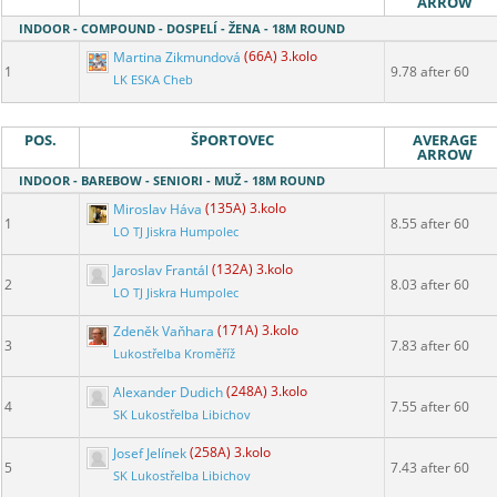
ARROW
INDOOR - COMPOUND - DOSPELÍ - ŽENA - 18M ROUND
Martina Zikmundová
(66A) 3.kolo
1
9.78 after 60
LK ESKA Cheb
POS.
ŠPORTOVEC
AVERAGE
ARROW
INDOOR - BAREBOW - SENIORI - MUŽ - 18M ROUND
Miroslav Háva
(135A) 3.kolo
1
8.55 after 60
LO TJ Jiskra Humpolec
Jaroslav Frantál
(132A) 3.kolo
2
8.03 after 60
LO TJ Jiskra Humpolec
Zdeněk Vaňhara
(171A) 3.kolo
3
7.83 after 60
Lukostřelba Kroměříž
Alexander Dudich
(248A) 3.kolo
4
7.55 after 60
SK Lukostřelba Libichov
Josef Jelínek
(258A) 3.kolo
5
7.43 after 60
SK Lukostřelba Libichov