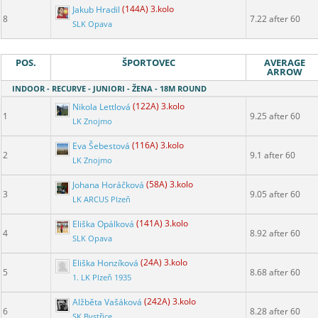
Jakub Hradil
(144A) 3.kolo
8
7.22 after 60
SLK Opava
POS.
ŠPORTOVEC
AVERAGE
ARROW
INDOOR - RECURVE - JUNIORI - ŽENA - 18M ROUND
Nikola Lettlová
(122A) 3.kolo
1
9.25 after 60
LK Znojmo
Eva Šebestová
(116A) 3.kolo
2
9.1 after 60
LK Znojmo
Johana Horáčková
(58A) 3.kolo
3
9.05 after 60
LK ARCUS Plzeň
Eliška Opálková
(141A) 3.kolo
4
8.92 after 60
SLK Opava
Eliška Honzíková
(24A) 3.kolo
5
8.68 after 60
1. LK Plzeň 1935
Alžběta Vašáková
(242A) 3.kolo
6
8.28 after 60
SK Bystřice