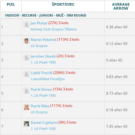
POS.
ŠPORTOVEC
AVERAGE
ARROW
INDOOR - RECURVE - JUNIORI - MUŽ - 18M ROUND
Jan Pluhař
(27A) 3.kolo
1
9.38 after 60
Archery Club Znojmo-Těšetice
Martin Pekárek
(113A) 3.kolo
2
9.12 after 60
LK Znojmo
Jaroslav Slovák
(2A) 3.kolo
3
9 after 60
1. LK Plzeň 1935
Lukáš Preclík
(206A) 3.kolo
4
8.83 after 60
Lukostřelba Prostějov
Patrik Dimov
(15A) 3.kolo
5
8.73 after 60
1. LK Plzeň 1935
Patrik Bilka
(117A) 3.kolo
6
8.18 after 60
LK Znojmo
Daniel Cajthaml
(9A) 3.kolo
7
7.45 after 60
1. LK Plzeň 1935