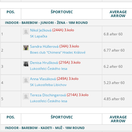
POS.
ŠPORTOVEC
AVERAGE
ARROW
INDOOR - BAREBOW - JUNIORI - ŽENA - 18M ROUND
Nikol Ježková
(244A) 3.kolo
1
6.8 after 60
SK Lapačka
Sandra Hüllerová
(34A) 3.kolo
2
6.77 after 60
Bows club "Chimera" Hradec Králové
Denisa Hrušková
(216A) 3.kolo
3
6.2 after 60
Lukostřelci Českého lesa
Anna Vlasáková
(249A) 3.kolo
4
5.23 after 60
SK Lukostřelba Libichov
Tereza Dischingerová
(214A) 3.kolo
5
4.85 after 60
Lukostřelci Českého lesa
POS.
ŠPORTOVEC
AVERAGE
ARROW
INDOOR - BAREBOW - KADETI - MUŽ - 18M ROUND