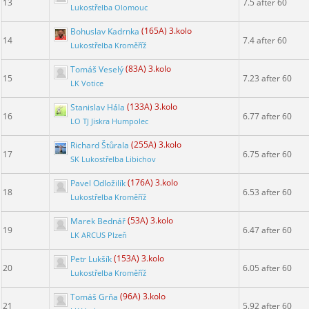
13
7.5 after 60
Lukostřelba Olomouc
Bohuslav Kadrnka
(165A) 3.kolo
14
7.4 after 60
Lukostřelba Kroměříž
Tomáš Veselý
(83A) 3.kolo
15
7.23 after 60
LK Votice
Stanislav Hála
(133A) 3.kolo
16
6.77 after 60
LO TJ Jiskra Humpolec
Richard Štůrala
(255A) 3.kolo
17
6.75 after 60
SK Lukostřelba Libichov
Pavel Odložilík
(176A) 3.kolo
18
6.53 after 60
Lukostřelba Kroměříž
Marek Bednář
(53A) 3.kolo
19
6.47 after 60
LK ARCUS Plzeň
Petr Lukšík
(153A) 3.kolo
20
6.05 after 60
Lukostřelba Kroměříž
Tomáš Grňa
(96A) 3.kolo
21
5.92 after 60