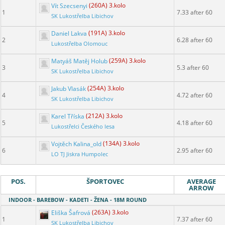
Vít Szecsenyi
(260A) 3.kolo
1
7.33 after 60
SK Lukostřelba Libichov
Daniel Lakva
(191A) 3.kolo
2
6.28 after 60
Lukostřelba Olomouc
Matyáš Matěj Holub
(259A) 3.kolo
3
5.3 after 60
SK Lukostřelba Libichov
Jakub Vlasák
(254A) 3.kolo
4
4.72 after 60
SK Lukostřelba Libichov
Karel Tříska
(212A) 3.kolo
5
4.18 after 60
Lukostřelci Českého lesa
Vojtěch Kalina_old
(134A) 3.kolo
6
2.95 after 60
LO TJ Jiskra Humpolec
POS.
ŠPORTOVEC
AVERAGE
ARROW
INDOOR - BAREBOW - KADETI - ŽENA - 18M ROUND
Eliška Šafrová
(263A) 3.kolo
1
7.37 after 60
SK Lukostřelba Libichov