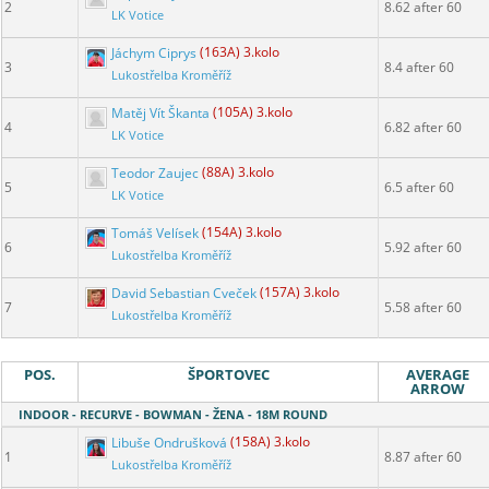
2
8.62 after 60
LK Votice
Jáchym Ciprys
(163A) 3.kolo
3
8.4 after 60
Lukostřelba Kroměříž
Matěj Vít Škanta
(105A) 3.kolo
4
6.82 after 60
LK Votice
Teodor Zaujec
(88A) 3.kolo
5
6.5 after 60
LK Votice
Tomáš Velísek
(154A) 3.kolo
6
5.92 after 60
Lukostřelba Kroměříž
David Sebastian Cveček
(157A) 3.kolo
7
5.58 after 60
Lukostřelba Kroměříž
POS.
ŠPORTOVEC
AVERAGE
ARROW
INDOOR - RECURVE - BOWMAN - ŽENA - 18M ROUND
Libuše Ondrušková
(158A) 3.kolo
1
8.87 after 60
Lukostřelba Kroměříž