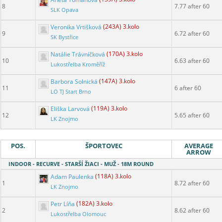
8
7.77 after 60
SLK Opava
Veronika Vrtišková
(243A) 3.kolo
9
6.72 after 60
SK Bystřice
Natálie Trávníčková
(170A) 3.kolo
10
6.63 after 60
Lukostřelba Kroměříž
Barbora Solnická
(147A) 3.kolo
11
6 after 60
LO TJ Start Brno
Eliška Larvová
(119A) 3.kolo
12
5.65 after 60
LK Znojmo
POS.
ŠPORTOVEC
AVERAGE
ARROW
INDOOR - RECURVE - STARŠÍ ŽIACI - MUŽ - 18M ROUND
Adam Paulenka
(118A) 3.kolo
1
8.72 after 60
LK Znojmo
Petr Líňa
(182A) 3.kolo
2
8.62 after 60
Lukostřelba Olomouc