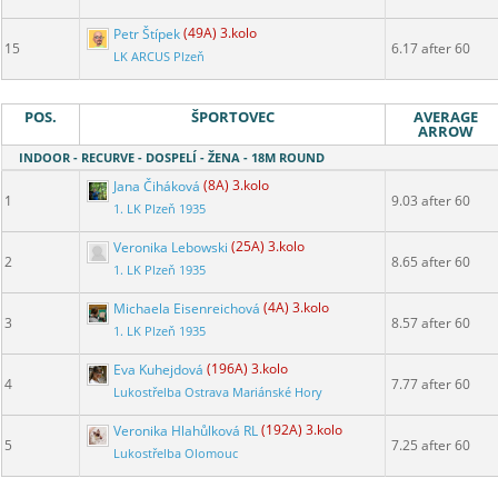
Petr Štípek
(49A) 3.kolo
15
6.17 after 60
LK ARCUS Plzeň
POS.
ŠPORTOVEC
AVERAGE
ARROW
INDOOR - RECURVE - DOSPELÍ - ŽENA - 18M ROUND
Jana Čiháková
(8A) 3.kolo
1
9.03 after 60
1. LK Plzeň 1935
Veronika Lebowski
(25A) 3.kolo
2
8.65 after 60
1. LK Plzeň 1935
Michaela Eisenreichová
(4A) 3.kolo
3
8.57 after 60
1. LK Plzeň 1935
Eva Kuhejdová
(196A) 3.kolo
4
7.77 after 60
Lukostřelba Ostrava Mariánské Hory
Veronika Hlahůlková RL
(192A) 3.kolo
5
7.25 after 60
Lukostřelba Olomouc