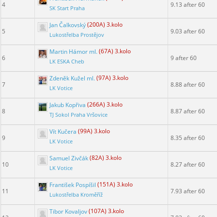
4
9.13 after 60
SK Start Praha
Jan Čalkovský
(200A) 3.kolo
5
9.03 after 60
Lukostřelba Prostějov
Martin Hámor ml.
(67A) 3.kolo
6
9 after 60
LK ESKA Cheb
Zdeněk Kužel ml.
(97A) 3.kolo
7
8.88 after 60
LK Votice
Jakub Kopřiva
(266A) 3.kolo
8
8.87 after 60
TJ Sokol Praha Vršovice
Vít Kučera
(99A) 3.kolo
9
8.35 after 60
LK Votice
Samuel Zivčák
(82A) 3.kolo
10
8.27 after 60
LK Votice
František Pospíšil
(151A) 3.kolo
11
7.93 after 60
Lukostřelba Kroměříž
Tibor Kovaljov
(107A) 3.kolo