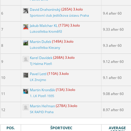
David Drahonínský
(265A) 3.kolo
6
9.4 after 60
Sportovní club Jedličkova ústavu Praha
Jakub Malchar KL
(173A) 3.kolo
7
9.33 after 60
Lukostřelba Kroměříž
Martin Dufek
(149A) 3.kolo
8
9.3 after 60
Lukostřelba Klecany
Karel Davídek
(268A) 3.kolo
9
9.12 after 60
TJ Halma Plzeň
Pavel Lettl
(110A) 3.kolo
10
9.1 after 60
LK Znojmo
Martin Kronďák
(13A) 3.kolo
11
9.08 after 60
1. LK Plzeň 1935
Martin Heřman
(278A) 3.kolo
12
8.97 after 60
SK RAPID Praha
POS.
ŠPORTOVEC
AVERAGE