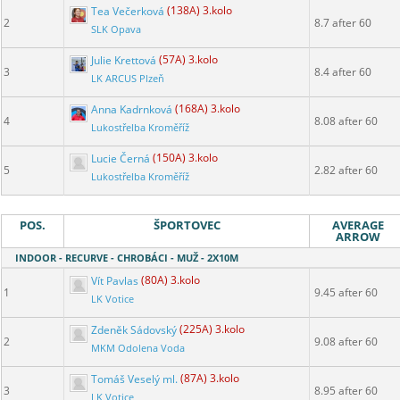
Tea Večerková
(138A) 3.kolo
2
8.7 after 60
SLK Opava
Julie Krettová
(57A) 3.kolo
3
8.4 after 60
LK ARCUS Plzeň
Anna Kadrnková
(168A) 3.kolo
4
8.08 after 60
Lukostřelba Kroměříž
Lucie Černá
(150A) 3.kolo
5
2.82 after 60
Lukostřelba Kroměříž
POS.
ŠPORTOVEC
AVERAGE
ARROW
INDOOR - RECURVE - CHROBÁCI - MUŽ - 2X10M
Vít Pavlas
(80A) 3.kolo
1
9.45 after 60
LK Votice
Zdeněk Sádovský
(225A) 3.kolo
2
9.08 after 60
MKM Odolena Voda
Tomáš Veselý ml.
(87A) 3.kolo
3
8.95 after 60
LK Votice