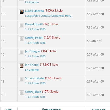
12
7.83 after 60
LK Znojmo
Lukáš Liberda
(195A) 3.kolo
13
7.57 after 60
Lukostřelba Ostrava Mariánské Hory
Daniel Bouřil
(1A) 3.kolo
14
7.35 after 60
1. LK Plzeň 1935
Ondřej Pašek
(12A) 3.kolo
15
7.1 after 60
1. LK Plzeň 1935
Jan Stiegler
(3A) 3.kolo
16
6.77 after 60
1. LK Plzeň 1935
Jan Sháněl
(112A) 3.kolo
17
6.75 after 60
LK Znojmo
Simon Gabriel
(16A) 3.kolo
18
6.67 after 60
1. LK Plzeň 1935
Ondřej Boťa
(17A) 3.kolo
19
6.03 after 60
1. LK Plzeň 1935