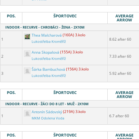
POS.
ŠPORTOVEC
AVERAGE
ARROW
INDOOR - RECURVE - CHROBÁCI - ŽENA - 2X10M
Thea Malcharová
(160A) 3.kolo
1
8.62 after 60
Lukostřelba Kroměříž
Anna Skopalová
(155A) 3.kolo
2
7.33 after 60
Lukostřelba Kroměříž
Šárka Bambuchová
(156A) 3.kolo
3
5.92 after 60
Lukostřelba Kroměříž
POS.
ŠPORTOVEC
AVERAGE
ARROW
INDOOR - RECURVE - ŽÁCI DO 8 LET - MUŽ - 2X10M
Antonín Sádovský
(219A) 3.kolo
1
6.7 after 60
MKM Odolena Voda
POS.
ŠPORTOVEC
AVERAGE