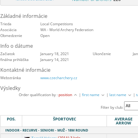
Základné informácie
Trieda
Local Competitions
Asociácia
WA - World Archery Federation
Obmedzenie
Open
Info o dátume
Začiatok
January 18, 2021
Ukončenie
Ja
finálna prihláška
January 14, 2021
Kontaktné informácie
Webstránka
www.czecharchery.cz
Výsledky
Order qualification by :
position
|
first name
|
last name
|
Filter by club:
POS.
ŠPORTOVEC
AVERAGE
ARROW
INDOOR - RECURVE - SENIORI - MUŽ - 18M ROUND