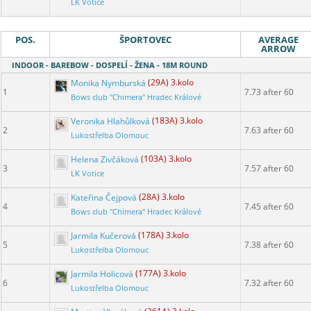
LK Votice
POS.
ŠPORTOVEC
AVERAGE
ARROW
INDOOR - BAREBOW - DOSPELÍ - ŽENA - 18M ROUND
Monika Nymburská
(29A) 3.kolo
1
7.73 after 60
Bows club "Chimera" Hradec Králové
Veronika Hlahůlková
(183A) 3.kolo
2
7.63 after 60
Lukostřelba Olomouc
Helena Zivčáková
(103A) 3.kolo
3
7.57 after 60
LK Votice
Kateřina Čejpová
(28A) 3.kolo
4
7.45 after 60
Bows club "Chimera" Hradec Králové
Jarmila Kučerová
(178A) 3.kolo
5
7.38 after 60
Lukostřelba Olomouc
Jarmila Holicová
(177A) 3.kolo
6
7.32 after 60
Lukostřelba Olomouc