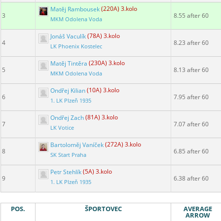
Matěj Rambousek
(220A) 3.kolo
3
8.55 after 60
MKM Odolena Voda
Jonáš Vaculík
(78A) 3.kolo
4
8.23 after 60
LK Phoenix Kostelec
Matěj Tintěra
(230A) 3.kolo
5
8.13 after 60
MKM Odolena Voda
Ondřej Kilian
(10A) 3.kolo
6
7.95 after 60
1. LK Plzeň 1935
Ondřej Zach
(81A) 3.kolo
7
7.07 after 60
LK Votice
Bartoloměj Vaníček
(272A) 3.kolo
8
6.85 after 60
SK Start Praha
Petr Stehlík
(5A) 3.kolo
9
6.38 after 60
1. LK Plzeň 1935
POS.
ŠPORTOVEC
AVERAGE
ARROW