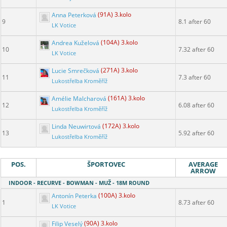
Anna Peterková
(91A) 3.kolo
9
8.1 after 60
LK Votice
Andrea Kuželová
(104A) 3.kolo
10
7.32 after 60
LK Votice
Lucie Smrečková
(271A) 3.kolo
11
7.3 after 60
Lukostřelba Kroměříž
Amélie Malcharová
(161A) 3.kolo
12
6.08 after 60
Lukostřelba Kroměříž
Linda Neuwirtová
(172A) 3.kolo
13
5.92 after 60
Lukostřelba Kroměříž
POS.
ŠPORTOVEC
AVERAGE
ARROW
INDOOR - RECURVE - BOWMAN - MUŽ - 18M ROUND
Antonín Peterka
(100A) 3.kolo
1
8.73 after 60
LK Votice
Filip Veselý
(90A) 3.kolo