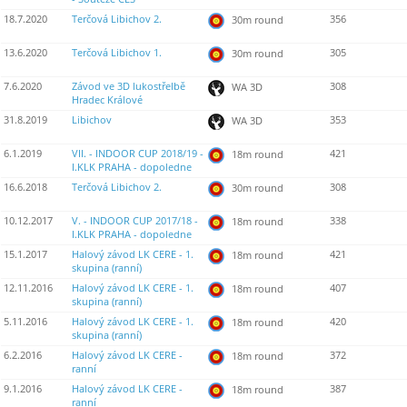
18.7.2020
Terčová Libichov 2.
356
30m round
13.6.2020
Terčová Libichov 1.
305
30m round
7.6.2020
Závod ve 3D lukostřelbě
308
WA 3D
Hradec Králové
31.8.2019
Libichov
353
WA 3D
6.1.2019
VII. - INDOOR CUP 2018/19 -
421
18m round
I.KLK PRAHA - dopoledne
16.6.2018
Terčová Libichov 2.
308
30m round
10.12.2017
V. - INDOOR CUP 2017/18 -
338
18m round
I.KLK PRAHA - dopoledne
15.1.2017
Halový závod LK CERE - 1.
421
18m round
skupina (ranní)
12.11.2016
Halový závod LK CERE - 1.
407
18m round
skupina (ranní)
5.11.2016
Halový závod LK CERE - 1.
420
18m round
skupina (ranní)
6.2.2016
Halový závod LK CERE -
372
18m round
ranní
9.1.2016
Halový závod LK CERE -
387
18m round
ranní