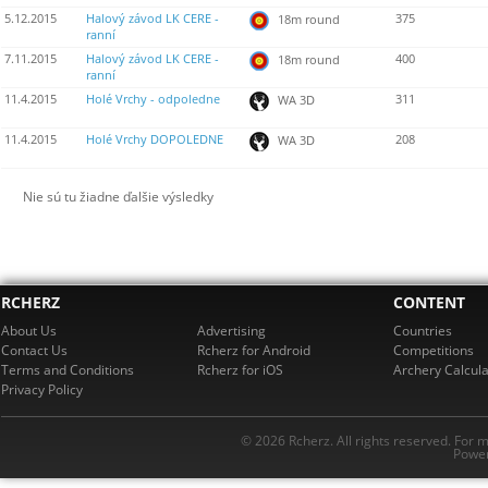
5.12.2015
Halový závod LK CERE -
375
18m round
ranní
7.11.2015
Halový závod LK CERE -
400
18m round
ranní
11.4.2015
Holé Vrchy - odpoledne
311
WA 3D
11.4.2015
Holé Vrchy DOPOLEDNE
208
WA 3D
Nie sú tu žiadne ďalšie výsledky
RCHERZ
CONTENT
About Us
Advertising
Countries
Contact Us
Rcherz for Android
Competitions
Terms and Conditions
Rcherz for iOS
Archery Calcula
Privacy Policy
© 2026 Rcherz. All rights reserved. For 
Power