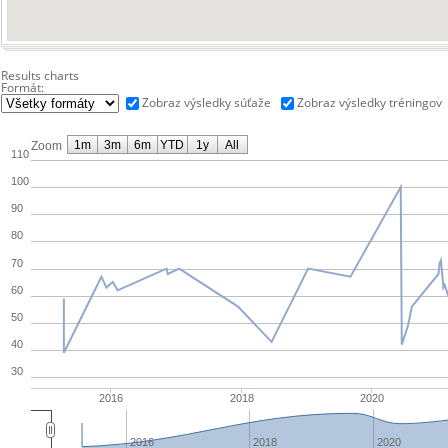
Results charts
Formát:
Zobraz výsledky súťaže
Zobraz výsledky tréningov
1m
3m
6m
YTD
1y
All
Zoom
110
100
90
80
70
60
50
40
30
2016
2018
2020
2016
2018
2020