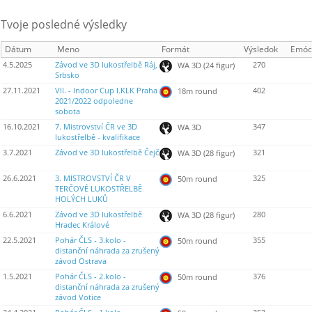
Tvoje posledné výsledky
Dátum
Meno
Formát
Výsledok
Emóc
4.5.2025
Závod ve 3D lukostřelbě Ráj,
270
WA 3D (24 figur)
Srbsko
27.11.2021
VII. - Indoor Cup I.KLK Praha
402
18m round
2021/2022 odpoledne
sobota
16.10.2021
7. Mistrovství ČR ve 3D
347
WA 3D
lukostřelbě - kvalifikace
3.7.2021
Závod ve 3D lukostřelbě Čejč
321
WA 3D (28 figur)
26.6.2021
3. MISTROVSTVÍ ČR V
325
50m round
TERČOVÉ LUKOSTŘELBĚ
HOLÝCH LUKŮ
6.6.2021
Závod ve 3D lukostřelbě
280
WA 3D (28 figur)
Hradec Králové
22.5.2021
Pohár ČLS - 3.kolo -
355
50m round
distanční náhrada za zrušený
závod Ostrava
1.5.2021
Pohár ČLS - 2.kolo -
376
50m round
distanční náhrada za zrušený
závod Votice