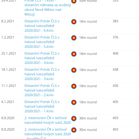
24.4.2021
Pohár ČLS - 1.kolo -
353
50m round
distanční náhrada za zrušený
závod Nové Město nad
Metují
8.2.2021
Distanční Pohár ČLS v
383
18m round
halové lukostřelbě
2020/2021 - 6.kolo
1.2.2021
Distanční Pohár ČLS v
376
18m round
halové lukostřelbě
2020/2021 - 5.kolo
25.1.2021
Distanční Pohár ČLS v
408
18m round
halové lukostřelbě
2020/2021 - 4.kolo
18.1.2021
Distanční Pohár ČLS v
438
18m round
halové lukostřelbě
2020/2021 - 3.kolo
11.1.2021
Distanční Pohár ČLS v
430
18m round
halové lukostřelbě
2020/2021 - 2.kolo
4.1.2021
Distanční Pohár ČLS v
405
18m round
halové lukostřelbě
2020/2021 - 1.kolo
8.8.2020
2. mistrovství ČR v terčové
403
30m round
lukostřelbě holých luků 2020
8.8.2020
2. mistrovství ČR v terčové
403
30m round
lukostřelbě holých luků 2020
- Soutěže ČLS