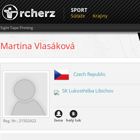
SPORT
Súťaže
Krajiny
Sight Tape Printing
Martina
Vlasáková
Czech Republic
SK Lukostřelba Libichov
žena
holý luk
Reg. Nr.:
21502422