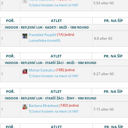
2
5.93 after 60
TJ Sokol Kostelec na Hané LK1997
POŘ.
ATLET
PR. NA ŠÍP
INDOOR - REFLEXNÍ LUK - KADETI - MUŽI - 18M ROUND
František Pospíšil
(1A) Jediná
1
8.8 after 60
Lukostřelba Kroměříž
POŘ.
ATLET
PR. NA ŠÍP
INDOOR - REFLEXNÍ LUK - STARŠÍ ŽÁCI - MUŽI - 18M ROUND
Michal Szekulics
(18B) Jediná
1
8.27 after 60
TJ Sokol Kostelec na Hané LK1997
POŘ.
ATLET
PR. NA ŠÍP
INDOOR - REFLEXNÍ LUK - STARŠÍ ŽÁCI - ŽENY - 18M ROUND
Barbora Mrázková
(18D) Jediná
1
7.15 after 60
TJ Sokol Kostelec na Hané LK1997
POŘ.
ATLET
PR. NA ŠÍP