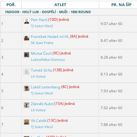
POŘ.
ATLET
PR. NA ŠÍP
INDOOR - HOLÝ LUK - DOSPĚLÍ - MUŽI - 18M ROUND
Petr Hartl
(10D) Jediná
1
9.07 after 60
TJ Sokol Vlkoš
František Hadaš ml HL
(8A) Jediná
2
8.47 after 60
SK Start Praha
Michal Čech
(9C) Jediná
3
8.28 after 60
Lukostřelba Olomouc
Tomáš Grňa
(13B) Jediná
4
8.13 after 60
LK Votice
Lukáš Lattenberg
(8C) Jediná
5
7.93 after 60
TJ Sokol Vlkoš
Zdeněk Kužel
(15A) Jediná
6
7.92 after 60
LK Votice
Vít Cahlík
(13C) Jediná
7
7.88 after 60
TJ Sokol Vlkoš