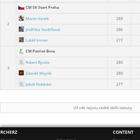
CM SK Start Praha
Martin Vaněk
289
2
Jindřiška Vaněčková
286
Lukáš Immer
277
CM Patriot Brno
Robert Ryvola
280
3
Zdeněk Mejzlík
280
Jakub Habásko
277
Už zde nejsou zádné další statusy
RCHERZ
CONTENT