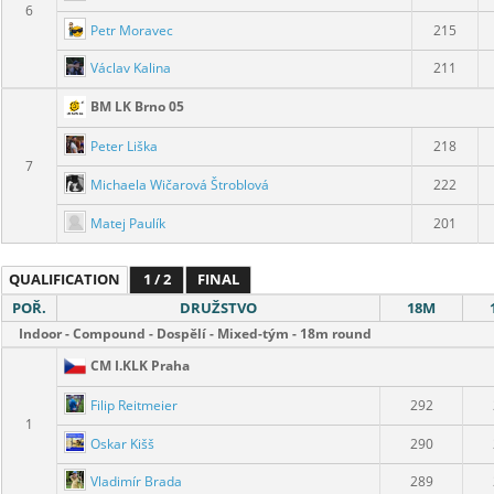
6
Petr Moravec
215
Václav Kalina
211
BM LK Brno 05
Peter Liška
218
7
Michaela Wičarová Štroblová
222
Matej Paulík
201
QUALIFICATION
1 / 2
FINAL
POŘ.
DRUŽSTVO
18M
Indoor - Compound - Dospělí - Mixed-tým - 18m round
CM I.KLK Praha
Filip Reitmeier
292
1
Oskar Kišš
290
Vladimír Brada
289