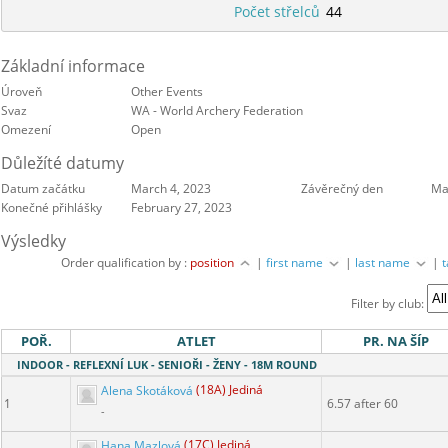
Počet střelců
44
Základní informace
Úroveň
Other Events
Svaz
WA - World Archery Federation
Omezení
Open
Důležíté datumy
Datum začátku
March 4, 2023
Závěrečný den
Ma
Konečné přihlášky
February 27, 2023
Výsledky
Order qualification by :
position
|
first name
|
last name
|
Filter by club:
POŘ.
ATLET
PR. NA ŠÍP
INDOOR - REFLEXNÍ LUK - SENIOŘI - ŽENY - 18M ROUND
Alena Skotáková
(18A) Jediná
1
6.57 after 60
-
Hana Mazlová
(17C) Jediná