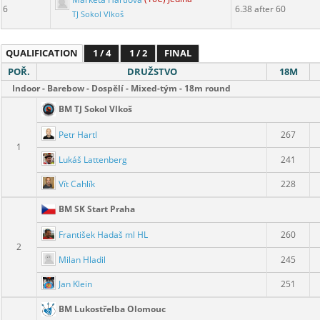
6
6.38 after 60
TJ Sokol Vlkoš
QUALIFICATION
1 / 4
1 / 2
FINAL
POŘ.
DRUŽSTVO
18M
Indoor - Barebow - Dospělí - Mixed-tým - 18m round
BM TJ Sokol Vlkoš
Petr Hartl
267
1
Lukáš Lattenberg
241
Vít Cahlík
228
BM SK Start Praha
František Hadaš ml HL
260
2
Milan Hladil
245
Jan Klein
251
BM Lukostřelba Olomouc