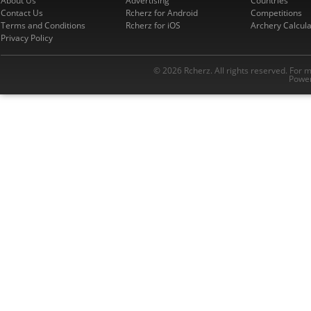
About Us
Advertising
Countries
Contact Us
Rcherz for Android
Competitions
Terms and Conditions
Rcherz for iOS
Archery Calcula
Privacy Policy
© 2026 Rcherz. All rights reserved. For 
Power