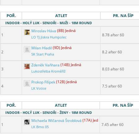
POŘ.
ATLET
PR. NA ŠÍP
INDOOR - HOLÝ LUK - SENIOŘI - MUŽI - 18M ROUND
Miroslav Háva
(8B) Jediná
1
8.78 after 60
LO TJ Jiskra Humpolec
Milan Hladil
(9D) Jediná
2
8.2 after 60
SK Start Praha
Zdeněk Vaňhara
(14B) Jediná
3
8.03 after 60
Lukostřelba Kroměříž
Prokop Filípek
(12B) Jediná
4
7.5 after 60
LK Votice
POŘ.
ATLET
PR. NA ŠÍP
INDOOR - HOLÝ LUK - SENIOŘI - ŽENY - 18M ROUND
Michaela Wičarová Štroblová
(17A) Jediná
1
7.45 after 60
LK Brno 05