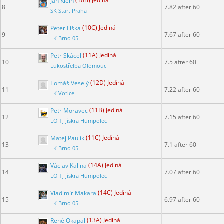
Jan Klein
(10B) Jediná
8
7.82 after 60
SK Start Praha
Peter Liška
(10C) Jediná
9
7.67 after 60
LK Brno 05
Petr Skácel
(11A) Jediná
10
7.5 after 60
Lukostřelba Olomouc
Tomáš Veselý
(12D) Jediná
11
7.22 after 60
LK Votice
Petr Moravec
(11B) Jediná
12
7.15 after 60
LO TJ Jiskra Humpolec
Matej Paulík
(11C) Jediná
13
7.1 after 60
LK Brno 05
Václav Kalina
(14A) Jediná
14
7.07 after 60
LO TJ Jiskra Humpolec
Vladimír Makara
(14C) Jediná
15
6.97 after 60
LK Brno 05
René Okapal
(13A) Jediná