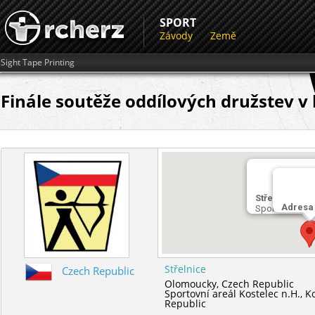
SPORT
Závody
Země
Sight Tape Printing
Finále soutěže oddílových družstev v
Střelnice
Adresa
Sportovní areá
Střelnice
Czech Republic
Olomoucky,
Czech Republic
Sportovní areál Kostelec n.H.,
K
Republic