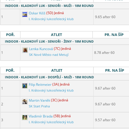
INDOOR - KLADKOVÝ LUK - SENIOŘI - MUŽI - 18M ROUND
Oskar Kišš
(5D) Jediná
1
9.65 after 60
I. Královský lukostřelecký klub
POŘ.
ATLET
PR. NA ŠÍP
INDOOR - KLADKOVÝ LUK - SENIOŘI - ŽENY - 18M ROUND
Lenka Kuncová
(7C) Jediná
1
8.78 after 60
SK Nové Město nad Metují
POŘ.
ATLET
PR. NA ŠÍP
INDOOR - KLADKOVÝ LUK - DOSPĚLÍ - MUŽI - 18M ROUND
Filip Reitmeier
(3A) Jediná
1
9.67 after 60
I. Královský lukostřelecký klub
Martin Vaněk
(3C) Jediná
2
9.67 after 60
SK Start Praha
Vladimír Brada
(5B) Jediná
3
9.57 after 60
I. Královský lukostřelecký klub