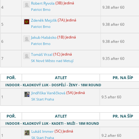
Robert Ryvola
(3B) Jediná
4
9.38 after 60
Patriot Brno
Zdeněk Mejzlík
(7A) Jediná
5
9.38 after 60
Patriot Brno
Jakub Habásko
(1B) Jediná
6
9.38 after 60
Patriot Brno
Tomáš Vrzal
(1C) Jediná
7
9.35 after 60
SK Nové Město nad Metují
POŘ.
ATLET
PR. NA ŠÍP
INDOOR - KLADKOVÝ LUK - DOSPĚLÍ - ŽENY - 18M ROUND
Jindřiška Vaněčková
(5A) Jediná
1
9.5 after 60
SK Start Praha
POŘ.
ATLET
PR. NA ŠÍP
INDOOR - KLADKOVÝ LUK - KADETI - MUŽI - 18M ROUND
Lukáš Immer
(5C) Jediná
1
9.2 after 60
SK Start Praha