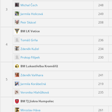
Michal Čech
248
3
Jarmila Holicová
249
Petr Skácel
208
BM LK Votice
Tomáš Grňa
236
4
Zdeněk Kužel
234
Prokop Filípek
230
BM Lukostřelba Kroměříž
Zdeněk Vaňhara
241
5
Jarmila Korábečná
219
Veronika Hlahůlková
235
BM TJ Jiskra Humpolec
Miroslav Háva
261