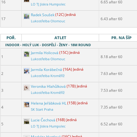
16
6.65 after 60
LO TJ Jiskra Humpolec
Radek Soušek
(12C) Jediná
17
6.43 after 60
Lukostřelba Olomouc
POŘ.
ATLET
PR. NA ŠÍP
INDOOR - HOLÝ LUK - DOSPĚLÍ - ŽENY - 18M ROUND
Jarmila Holicová
(15C) Jediná
1
8.18 after 60
Lukostřelba Olomouc
Jarmila Korábečná
(16A) Jediná
2
7.63 after 60
Lukostřelba Kroměříž
Veronika Hlahůlková
(17B) Jediná
3
7.53 after 60
Lukostřelba Kroměříž
Helena Jeřábková HL
(15B) Jediná
4
7.35 after 60
SK Start Praha
Lucie Čechová
(16B) Jediná
5
6.52 after 60
LO TJ Jiskra Humpolec
Markéta Hartlová
(16C) Jediná