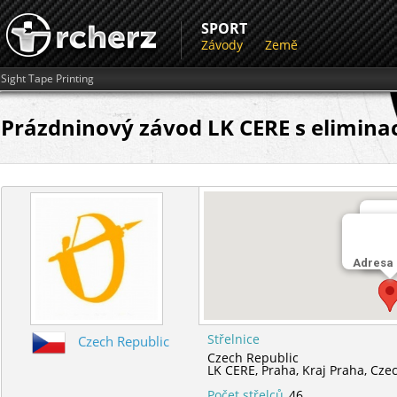
SPORT
Závody
Země
Sight Tape Printing
Prázdninový závod LK CERE s elimina
Stře
Adresa
LK C
Střelnice
Czech Republic
Czech Republic
LK CERE,
Praha,
Kraj Praha,
Czec
Počet střelců
46