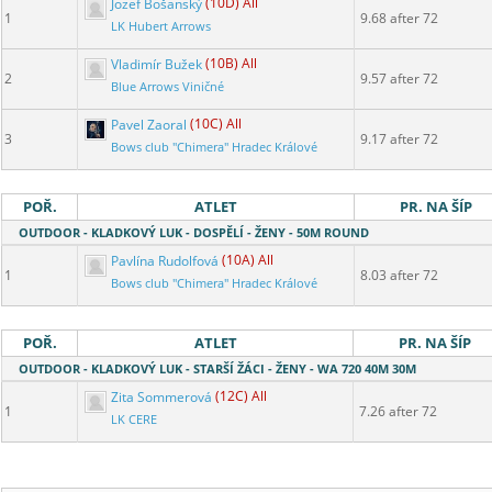
Jozef Bošanský
(10D) All
1
9.68 after 72
LK Hubert Arrows
Vladimír Bužek
(10B) All
2
9.57 after 72
Blue Arrows Viničné
Pavel Zaoral
(10C) All
3
9.17 after 72
Bows club "Chimera" Hradec Králové
POŘ.
ATLET
PR. NA ŠÍP
OUTDOOR - KLADKOVÝ LUK - DOSPĚLÍ - ŽENY - 50M ROUND
Pavlína Rudolfová
(10A) All
1
8.03 after 72
Bows club "Chimera" Hradec Králové
POŘ.
ATLET
PR. NA ŠÍP
OUTDOOR - KLADKOVÝ LUK - STARŠÍ ŽÁCI - ŽENY - WA 720 40M 30M
Zita Sommerová
(12C) All
1
7.26 after 72
LK CERE