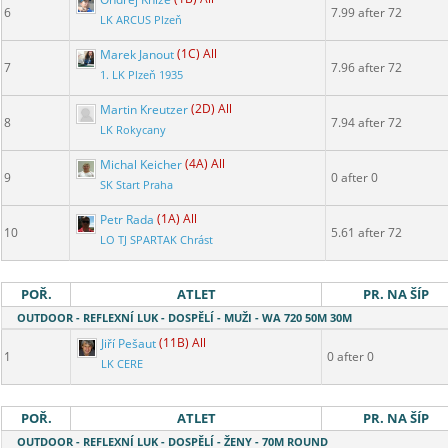
6
7.99 after 72
LK ARCUS Plzeň
Marek Janout
(1C) All
7
7.96 after 72
1. LK Plzeň 1935
Martin Kreutzer
(2D) All
8
7.94 after 72
LK Rokycany
Michal Keicher
(4A) All
9
0 after 0
SK Start Praha
Petr Rada
(1A) All
10
5.61 after 72
LO TJ SPARTAK Chrást
POŘ.
ATLET
PR. NA ŠÍP
OUTDOOR - REFLEXNÍ LUK - DOSPĚLÍ - MUŽI - WA 720 50M 30M
Jiří Pešaut
(11B) All
1
0 after 0
LK CERE
POŘ.
ATLET
PR. NA ŠÍP
OUTDOOR - REFLEXNÍ LUK - DOSPĚLÍ - ŽENY - 70M ROUND