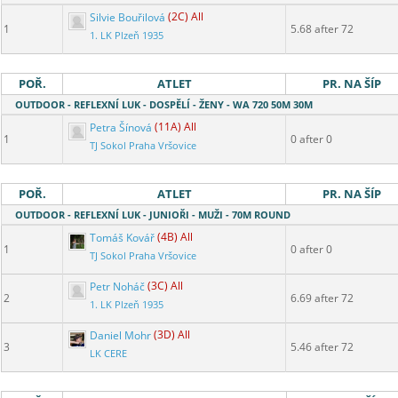
Silvie Bouřilová
(2C) All
1
5.68 after 72
1. LK Plzeň 1935
POŘ.
ATLET
PR. NA ŠÍP
OUTDOOR - REFLEXNÍ LUK - DOSPĚLÍ - ŽENY - WA 720 50M 30M
Petra Šínová
(11A) All
1
0 after 0
TJ Sokol Praha Vršovice
POŘ.
ATLET
PR. NA ŠÍP
OUTDOOR - REFLEXNÍ LUK - JUNIOŘI - MUŽI - 70M ROUND
Tomáš Kovář
(4B) All
1
0 after 0
TJ Sokol Praha Vršovice
Petr Noháč
(3C) All
2
6.69 after 72
1. LK Plzeň 1935
Daniel Mohr
(3D) All
3
5.46 after 72
LK CERE