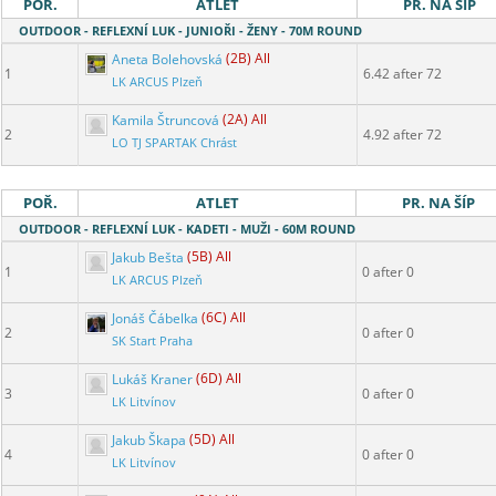
POŘ.
ATLET
PR. NA ŠÍP
OUTDOOR - REFLEXNÍ LUK - JUNIOŘI - ŽENY - 70M ROUND
Aneta Bolehovská
(2B) All
1
6.42 after 72
LK ARCUS Plzeň
Kamila Štruncová
(2A) All
2
4.92 after 72
LO TJ SPARTAK Chrást
POŘ.
ATLET
PR. NA ŠÍP
OUTDOOR - REFLEXNÍ LUK - KADETI - MUŽI - 60M ROUND
Jakub Bešta
(5B) All
1
0 after 0
LK ARCUS Plzeň
Jonáš Čábelka
(6C) All
2
0 after 0
SK Start Praha
Lukáš Kraner
(6D) All
3
0 after 0
LK Litvínov
Jakub Škapa
(5D) All
4
0 after 0
LK Litvínov