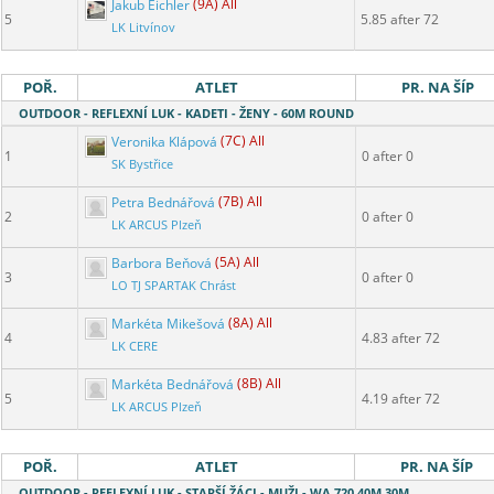
Jakub Eichler
(9A) All
5
5.85 after 72
LK Litvínov
POŘ.
ATLET
PR. NA ŠÍP
OUTDOOR - REFLEXNÍ LUK - KADETI - ŽENY - 60M ROUND
Veronika Klápová
(7C) All
1
0 after 0
SK Bystřice
Petra Bednářová
(7B) All
2
0 after 0
LK ARCUS Plzeň
Barbora Beňová
(5A) All
3
0 after 0
LO TJ SPARTAK Chrást
Markéta Mikešová
(8A) All
4
4.83 after 72
LK CERE
Markéta Bednářová
(8B) All
5
4.19 after 72
LK ARCUS Plzeň
POŘ.
ATLET
PR. NA ŠÍP
OUTDOOR - REFLEXNÍ LUK - STARŠÍ ŽÁCI - MUŽI - WA 720 40M 30M