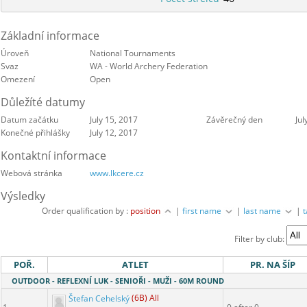
Základní informace
Úroveň
National Tournaments
Svaz
WA - World Archery Federation
Omezení
Open
Důležíté datumy
Datum začátku
July 15, 2017
Závěrečný den
Jul
Konečné přihlášky
July 12, 2017
Kontaktní informace
Webová stránka
www.lkcere.cz
Výsledky
Order qualification by :
position
|
first name
|
last name
|
Filter by club:
POŘ.
ATLET
PR. NA ŠÍP
OUTDOOR - REFLEXNÍ LUK - SENIOŘI - MUŽI - 60M ROUND
Štefan Cehelský
(6B) All