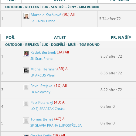
OUTDOOR - REFLEXNÍ LUK - SENIOŘI - ŽENY - 60M ROUND
Marcela Kozáková
(9C) All
1
5.74 after 72
SK RAPID Praha
POŘ.
ATLET
PR. NA ŠÍP
OUTDOOR - REFLEXNÍ LUK - DOSPĚLÍ - MUŽI - 70M ROUND
Radek Beránek
(3A) All
1
8.57 after 72
SK Start Praha
Michal Heřman
(3B) All
2
8.36 after 72
LK ARCUS Plzeň
Pavel Stejskal
(1D) All
3
8.22 after 72
LK Rokycany
Petr Polanský
(4D) All
4
0 after 0
LO TJ SPARTAK Chrást
Tomáš Beneš
(4C) All
5
0 after 0
SK SLAVIA PRAHA LUKOSTŘELBA
Ondřej Kníže
(1B) All