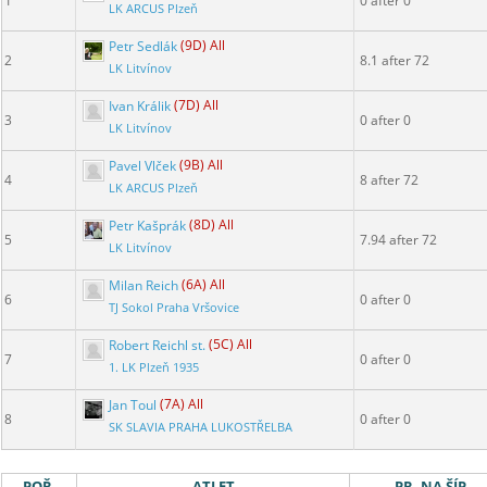
1
0 after 0
LK ARCUS Plzeň
Petr Sedlák
(9D) All
2
8.1 after 72
LK Litvínov
Ivan Králik
(7D) All
3
0 after 0
LK Litvínov
Pavel Vlček
(9B) All
4
8 after 72
LK ARCUS Plzeň
Petr Kašprák
(8D) All
5
7.94 after 72
LK Litvínov
Milan Reich
(6A) All
6
0 after 0
TJ Sokol Praha Vršovice
Robert Reichl st.
(5C) All
7
0 after 0
1. LK Plzeň 1935
Jan Toul
(7A) All
8
0 after 0
SK SLAVIA PRAHA LUKOSTŘELBA
POŘ.
ATLET
PR. NA ŠÍP