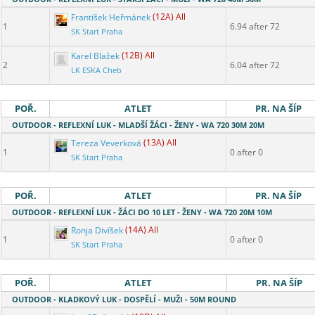
František Heřmánek
(12A) All
1
6.94 after 72
SK Start Praha
Karel Blažek
(12B) All
2
6.04 after 72
LK ESKA Cheb
POŘ.
ATLET
PR. NA ŠÍP
OUTDOOR - REFLEXNÍ LUK - MLADŠÍ ŽÁCI - ŽENY - WA 720 30M 20M
Tereza Veverková
(13A) All
1
0 after 0
SK Start Praha
POŘ.
ATLET
PR. NA ŠÍP
OUTDOOR - REFLEXNÍ LUK - ŽÁCI DO 10 LET - ŽENY - WA 720 20M 10M
Ronja Divíšek
(14A) All
1
0 after 0
SK Start Praha
POŘ.
ATLET
PR. NA ŠÍP
OUTDOOR - KLADKOVÝ LUK - DOSPĚLÍ - MUŽI - 50M ROUND