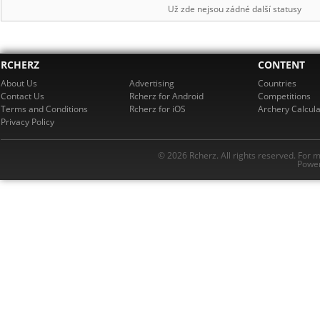
Už zde nejsou zádné další statusy
RCHERZ
CONTENT
About Us
Advertising
Countries
Contact Us
Rcherz for Android
Competitions
Terms and Conditions
Rcherz for iOS
Archery Calcula
Privacy Policy
© 2026 Rcherz. All rights reserved. For 
Power