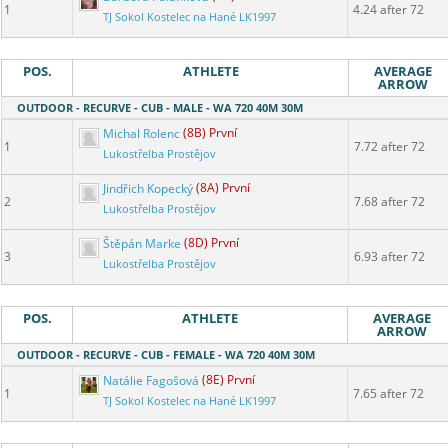
1
4.24 after 72
TJ Sokol Kostelec na Hané LK1997
POS.
ATHLETE
AVERAGE
ARROW
OUTDOOR - RECURVE - CUB - MALE - WA 720 40M 30M
Michal Rolenc
(8B) První
1
7.72 after 72
Lukostřelba Prostějov
Jindřich Kopecký
(8A) První
2
7.68 after 72
Lukostřelba Prostějov
Štěpán Marke
(8D) První
3
6.93 after 72
Lukostřelba Prostějov
POS.
ATHLETE
AVERAGE
ARROW
OUTDOOR - RECURVE - CUB - FEMALE - WA 720 40M 30M
Natálie Fagošová
(8E) První
1
7.65 after 72
TJ Sokol Kostelec na Hané LK1997