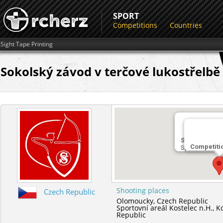
SPORT
Competitions
Countries
Sight Tape Printing
Sokolský závod v terčové lukostřelbě 
Shooting pla
Competiti
Sportovní areá
Shooting places
Czech Republic
Olomoucky,
Czech Republic
Sportovní areál Kostelec n.H.,
K
Republic