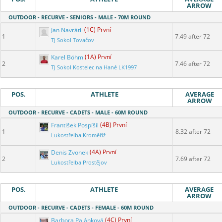
ARROW
OUTDOOR - RECURVE - SENIORS - MALE - 70M ROUND
Jan Navrátil
(1C) První
1
7.49 after 72
TJ Sokol Tovačov
Karel Böhm
(1A) První
2
7.46 after 72
TJ Sokol Kostelec na Hané LK1997
POS.
ATHLETE
AVERAGE
ARROW
OUTDOOR - RECURVE - CADETS - MALE - 60M ROUND
František Pospíšil
(4B) První
1
8.32 after 72
Lukostřelba Kroměříž
Denis Zvonek
(4A) První
2
7.69 after 72
Lukostřelba Prostějov
POS.
ATHLETE
AVERAGE
ARROW
OUTDOOR - RECURVE - CADETS - FEMALE - 60M ROUND
Barbora Palánková
(4C) První