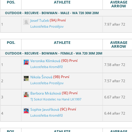
POS.
ATHLETE
AVERAGE
ARROW
OUTDOOR - RECURVE - BOWMAN - MALE - WA 720 30M 20M
Josef Tuček
(9A) První
1
7.97 after 72
Lukostřelba Prostějov
POS.
ATHLETE
AVERAGE
ARROW
OUTDOOR - RECURVE - BOWMAN - FEMALE - WA 720 30M 20M
Veronika Klímková
(9D) První
1
7.58 after 72
Lukostřelba Kroměříž
Nikola Šinová
(9B) První
2
7.57 after 72
Lukostřelba Prostějov
Barbora Mrázková
(9E) První
3
6.67 after 72
TJ Sokol Kostelec na Hané LK1997
Sophie Javoříková
(9C) První
4
6.44 after 72
Lukostřelba Kroměříž
POS.
ATHLETE
AVERAGE