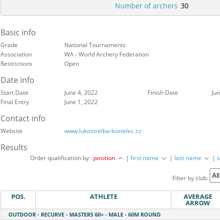
Number of archers
30
Basic info
Grade
National Tournaments
Association
WA - World Archery Federation
Restrictions
Open
Date info
Start Date
June 4, 2022
Finish Date
Jun
Final Entry
June 1, 2022
Contact info
Website
www.lukostrelba-kostelec.cz
Results
Order qualification by :
position
|
first name
|
last name
|
Filter by club:
POS.
ATHLETE
AVERAGE
ARROW
OUTDOOR - RECURVE - MASTERS 60+ - MALE - 60M ROUND