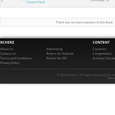
2
6.99 after 72
TJ Sokol Vlkoš
There are no more statuses in this feed.
RCHERZ
CONTENT
About Us
Advertising
Countries
Contact Us
Rcherz for Android
Competitions
Terms and Conditions
Rcherz for iOS
Archery Calcula
Privacy Policy
© 2026 Rcherz. All rights reserved. For 
Power