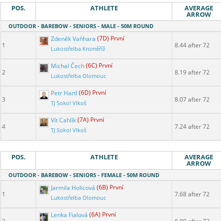
POS.
ATHLETE
AVERAGE
ARROW
OUTDOOR - BAREBOW - SENIORS - MALE - 50M ROUND
Zdeněk Vaňhara
(7D) První
1
8.44 after 72
Lukostřelba Kroměříž
Michal Čech
(6C) První
2
8.19 after 72
Lukostřelba Olomouc
Petr Hartl
(6D) První
3
8.07 after 72
TJ Sokol Vlkoš
Vít Cahlík
(7A) První
4
7.24 after 72
TJ Sokol Vlkoš
POS.
ATHLETE
AVERAGE
ARROW
OUTDOOR - BAREBOW - SENIORS - FEMALE - 50M ROUND
Jarmila Holicová
(6B) První
1
7.68 after 72
Lukostřelba Olomouc
Lenka Fialová
(6A) První