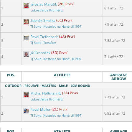
Jaroslav Malošík
(2B) První
1
8.1 after 72
Lukostřelba Kroměříž
Zdeněk Smolka
(3C) První
2
7.9 after 72
TJ Sokol Kostelec na Hané LK1997
Pavel Tiefenbach
(2A) První
3
7.32 after 72
TJ Sokol Tovačov
Jiří František
(3D) První
4
7.1 after 72
TJ Sokol Kostelec na Hané LK1997
POS.
ATHLETE
AVERAGE
ARROW
OUTDOOR - RECURVE - MASTERS - MALE - 60M ROUND
Michal Hoffman RL
(3A) První
1
7.71 after 72
Lukostřelba Kroměříž
Pavel Muller
(2C) První
2
6.82 after 72
TJ Sokol Kostelec na Hané LK1997
POS.
ATHLETE
AVERAGE