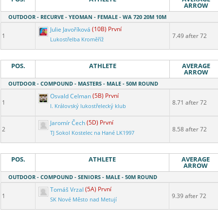
ARROW
OUTDOOR - RECURVE - YEOMAN - FEMALE - WA 720 20M 10M
Julie Javoříková
(10B) První
1
7.49 after 72
Lukostřelba Kroměříž
POS.
ATHLETE
AVERAGE
ARROW
OUTDOOR - COMPOUND - MASTERS - MALE - 50M ROUND
Osvald Celman
(5B) První
1
8.71 after 72
I. Královský lukostřelecký klub
Jaromír Čech
(5D) První
2
8.58 after 72
TJ Sokol Kostelec na Hané LK1997
POS.
ATHLETE
AVERAGE
ARROW
OUTDOOR - COMPOUND - SENIORS - MALE - 50M ROUND
Tomáš Vrzal
(5A) První
1
9.39 after 72
SK Nové Město nad Metují