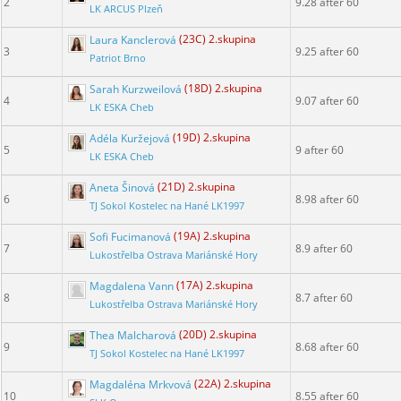
2
9.28 after 60
LK ARCUS Plzeň
Laura Kanclerová
(23C) 2.skupina
3
9.25 after 60
Patriot Brno
Sarah Kurzweilová
(18D) 2.skupina
4
9.07 after 60
LK ESKA Cheb
Adéla Kuržejová
(19D) 2.skupina
5
9 after 60
LK ESKA Cheb
Aneta Šinová
(21D) 2.skupina
6
8.98 after 60
TJ Sokol Kostelec na Hané LK1997
Sofi Fucimanová
(19A) 2.skupina
7
8.9 after 60
Lukostřelba Ostrava Mariánské Hory
Magdalena Vann
(17A) 2.skupina
8
8.7 after 60
Lukostřelba Ostrava Mariánské Hory
Thea Malcharová
(20D) 2.skupina
9
8.68 after 60
TJ Sokol Kostelec na Hané LK1997
Magdaléna Mrkvová
(22A) 2.skupina
10
8.55 after 60