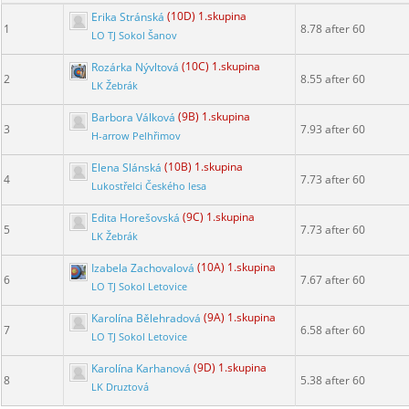
Erika Stránská
(10D) 1.skupina
1
8.78 after 60
LO TJ Sokol Šanov
Rozárka Nývltová
(10C) 1.skupina
2
8.55 after 60
LK Žebrák
Barbora Válková
(9B) 1.skupina
3
7.93 after 60
H-arrow Pelhřimov
Elena Slánská
(10B) 1.skupina
4
7.73 after 60
Lukostřelci Českého lesa
Edita Horešovská
(9C) 1.skupina
5
7.73 after 60
LK Žebrák
Izabela Zachovalová
(10A) 1.skupina
6
7.67 after 60
LO TJ Sokol Letovice
Karolína Bělehradová
(9A) 1.skupina
7
6.58 after 60
LO TJ Sokol Letovice
Karolína Karhanová
(9D) 1.skupina
8
5.38 after 60
LK Druztová