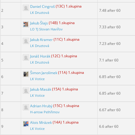
Daniel Cingroš
(13C) 1.skupina
2
7.48 after 60
LK Druztová
Jakub Šlajs
(14B) 1.skupina
3
7.33 after 60
LO TJ Slovan Havířov
Jakub Kramer
(11C) 1.skupina
4
7.23 after 60
LK Druztová
Jonáš Horák
(12C) 1.skupina
5
7.1 after 60
LK Druztová
Šimon Jarolímek
(11A) 1.skupina
6
6.85 after 60
LK Votice
Jakub Masák
(15A) 1.skupina
7
6.85 after 60
LK Votice
Adrian Hrubý
(15C) 1.skupina
8
6.67 after 60
H-arrow Pelhřimov
Alois Mrázek
(14A) 1.skupina
9
6.6 after 60
LK Votice