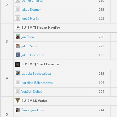
Daniel Cingroš
220
2
Jakub Kramer
233
Jonáš Horák
203
BU13M TJ Slovan Havířov
Jan Řáda
250
3
Jakub Šlajs
222
Jakub Hochmuth
166
BU13M TJ Sokol Letovice
Izabela Zachovalová
233
4
Karolína Bělehradová
196
Vojtěch Dobeš
204
BU13M LK Votice
Šimon Jarolímek
214
5