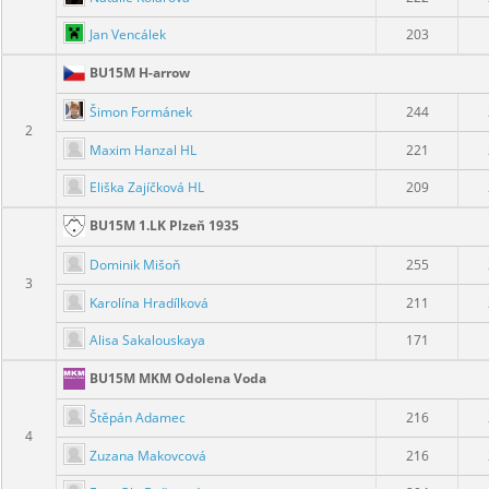
Jan Vencálek
203
BU15M H-arrow
Šimon Formánek
244
2
Maxim Hanzal HL
221
Eliška Zajíčková HL
209
BU15M 1.LK Plzeň 1935
Dominik Mišoň
255
3
Karolína Hradílková
211
Alisa Sakalouskaya
171
BU15M MKM Odolena Voda
Štěpán Adamec
216
4
Zuzana Makovcová
216