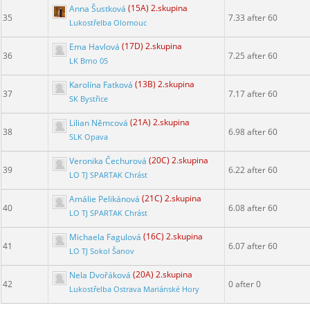
Anna Šustková
(15A) 2.skupina
35
7.33 after 60
Lukostřelba Olomouc
Ema Havlová
(17D) 2.skupina
36
7.25 after 60
LK Brno 05
Karolína Fatková
(13B) 2.skupina
37
7.17 after 60
SK Bystřice
Lilian Němcová
(21A) 2.skupina
38
6.98 after 60
SLK Opava
Veronika Čechurová
(20C) 2.skupina
39
6.22 after 60
LO TJ SPARTAK Chrást
Amálie Pelikánová
(21C) 2.skupina
40
6.08 after 60
LO TJ SPARTAK Chrást
Michaela Fagulová
(16C) 2.skupina
41
6.07 after 60
LO TJ Sokol Šanov
Nela Dvořáková
(20A) 2.skupina
42
0 after 0
Lukostřelba Ostrava Mariánské Hory