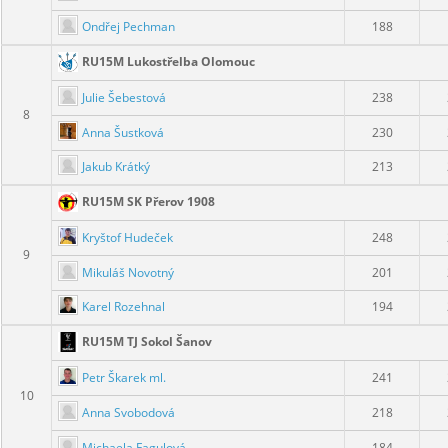
Ondřej Pechman
188
RU15M Lukostřelba Olomouc
Julie Šebestová
238
8
Anna Šustková
230
Jakub Krátký
213
RU15M SK Přerov 1908
Kryštof Hudeček
248
9
Mikuláš Novotný
201
Karel Rozehnal
194
RU15M TJ Sokol Šanov
Petr Škarek ml.
241
10
Anna Svobodová
218
Michaela Fagulová
184