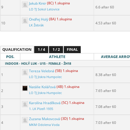
Jakub Kintr
(8C) 1.skupina
9
6.6 after 60
LO TJ Sokol Letovice
Ondřej Holý
(8A) 1.skupina
10
4.53 after 60
LK Žebrák
QUALIFICATION
1 / 4
1 / 2
FINAL
POS.
ATHLETE
AVERAGE ARR
INDOOR - HOLÝ LUK - U15 - FEMALE - ŽH18
Tereza Velebná
(5B) 1.skupina
1
8.38 after 60
LO TJ Jiskra Humpolec
Natálie Kolářová
(4B) 1.skupina
2
7.65 after 60
LO TJ Jiskra Humpolec
Karolína Hradílková
(5C) 1.skupina
3
7.08 after 60
1. LK Plzeň 1935
Zuzana Makovcová
(3D) 1.skupina
4
7.03 after 60
MKM Odolena Voda