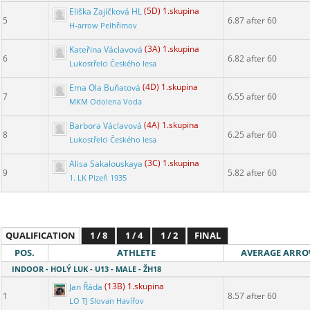
Eliška Zajíčková HL
(5D) 1.skupina
5
6.87 after 60
H-arrow Pelhřimov
Kateřina Václavová
(3A) 1.skupina
6
6.82 after 60
Lukostřelci Českého lesa
Ema Ola Buňatová
(4D) 1.skupina
7
6.55 after 60
MKM Odolena Voda
Barbora Václavová
(4A) 1.skupina
8
6.25 after 60
Lukostřelci Českého lesa
Alisa Sakalouskaya
(3C) 1.skupina
9
5.82 after 60
1. LK Plzeň 1935
QUALIFICATION
1 / 8
1 / 4
1 / 2
FINAL
POS.
ATHLETE
AVERAGE ARR
INDOOR - HOLÝ LUK - U13 - MALE - ŽH18
Jan Řáda
(13B) 1.skupina
1
8.57 after 60
LO TJ Slovan Havířov