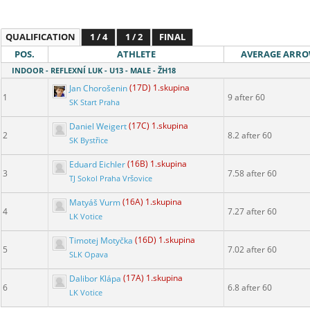
QUALIFICATION
1 / 4
1 / 2
FINAL
POS.
ATHLETE
AVERAGE ARR
INDOOR - REFLEXNÍ LUK - U13 - MALE - ŽH18
Jan Chorošenin
(17D) 1.skupina
1
9 after 60
SK Start Praha
Daniel Weigert
(17C) 1.skupina
2
8.2 after 60
SK Bystřice
Eduard Eichler
(16B) 1.skupina
3
7.58 after 60
TJ Sokol Praha Vršovice
Matyáš Vurm
(16A) 1.skupina
4
7.27 after 60
LK Votice
Timotej Motyčka
(16D) 1.skupina
5
7.02 after 60
SLK Opava
Dalibor Klápa
(17A) 1.skupina
6
6.8 after 60
LK Votice