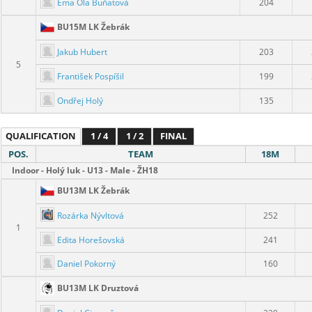
Ema Ola Buňatová
204
BU15M LK Žebrák
Jakub Hubert
203
5
František Pospíšil
199
Ondřej Holý
135
QUALIFICATION
1 / 4
1 / 2
FINAL
POS.
TEAM
18M
Indoor - Holý luk - U13 - Male - ŽH18
BU13M LK Žebrák
Rozárka Nývltová
252
1
Edita Horešovská
241
Daniel Pokorný
160
BU13M LK Druztová