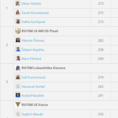
Viktor Valíček
273
1
Sarah Kurzweilová
272
Adéla Kuržejová
273
RU15M LK ARCUS Plzeň
Viktorie Šímová
282
2
Štěpán Kopička
258
Klára Fikrlová
240
RU15M Lukostřelba Ostrava
Sofi Fucimanová
274
3
Alexandr Korbel
262
Kryštof Kaválek
241
RU15M LK Votice
Vojtěch Masák
255