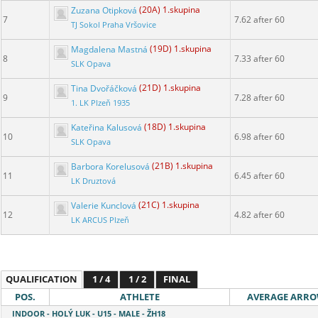
Zuzana Otipková
(20A) 1.skupina
7
7.62 after 60
TJ Sokol Praha Vršovice
Magdalena Mastná
(19D) 1.skupina
8
7.33 after 60
SLK Opava
Tina Dvořáčková
(21D) 1.skupina
9
7.28 after 60
1. LK Plzeň 1935
Kateřina Kalusová
(18D) 1.skupina
10
6.98 after 60
SLK Opava
Barbora Korelusová
(21B) 1.skupina
11
6.45 after 60
LK Druztová
Valerie Kunclová
(21C) 1.skupina
12
4.82 after 60
LK ARCUS Plzeň
QUALIFICATION
1 / 4
1 / 2
FINAL
POS.
ATHLETE
AVERAGE ARR
INDOOR - HOLÝ LUK - U15 - MALE - ŽH18