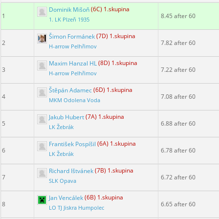
Dominik Mišoň
(6C) 1.skupina
1
8.45 after 60
1. LK Plzeň 1935
Šimon Formánek
(7D) 1.skupina
2
7.82 after 60
H-arrow Pelhřimov
Maxim Hanzal HL
(8D) 1.skupina
3
7.22 after 60
H-arrow Pelhřimov
Štěpán Adamec
(6D) 1.skupina
4
7.08 after 60
MKM Odolena Voda
Jakub Hubert
(7A) 1.skupina
5
6.88 after 60
LK Žebrák
František Pospíšil
(6A) 1.skupina
6
6.78 after 60
LK Žebrák
Richard Ištvánek
(7B) 1.skupina
7
6.72 after 60
SLK Opava
Jan Vencálek
(6B) 1.skupina
8
6.65 after 60
LO TJ Jiskra Humpolec