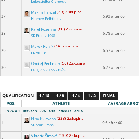
Lukostřelba Olomouc
Maxim Hanzal
(2D) 2.skupina
27
6.93 after 60
H-arrow Pelhřimov
Karel Rozehnal
(8C) 2.skupina
28
6.78 after 60
SK Přerov 1908
Marek Rohlík
(4A) 2.skupina
29
6.57 after 60
LK Votice
Ondřej Pechman
(5C) 2.skupina
30
6.27 after 60
LO TJ SPARTAK Chrást
QUALIFICATION
1 / 16
1 / 8
1 / 4
1 / 2
FINAL
POS.
ATHLETE
AVERAGE ARR
INDOOR - REFLEXNÍ LUK - U15 - FEMALE - ŽH18
Nina Kulovaná
(22B) 2.skupina
1
9.6 after 60
SK Start Praha
Viktorie Šímová
(13D) 2.skupina