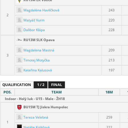
RU13M LK Votice
Magdaléna Havlíčková
243
2
Matyáš Vurm
220
Dalibor Klápa
228
RU13M SLK Opava
Magdalena Mastná
209
3
Timotej Motyčka
213
Kateřina Kalusová
197
QUALIFICATION
1 / 2
FINAL
POS.
TEAM
18M
Indoor - Holý luk - U15 - Male - ŽH18
BU15M TJ Jiskra Humpolec
Tereza Velebná
259
1
Natálie Kolářová
222