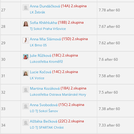
Anna Dundáčková
(14A) 2.skupina
27
7.78 after 60
LK Žebrák
Sofia Khikhlukha
(18B) 2.skupina
28
7.67 after 60
TJ Sokol Praha Vršovice
Anna Mia Slámová
(15D) 2.skupina
29
7.62 after 60
LK Brno 05
Julie Růžková
(18C) 2.skupina
30
7.6 after 60
Lukostřelba Kroměříž
Lucie Kočová
(14C) 2.skupina
31
7.58 after 60
LK Votice
Martina Kozáková
(18A) 2.skupina
32
7.5 after 60
Lukostřelba Ostrava Mariánské Hory
Anna Svobodová
(15C) 2.skupina
33
7.38 after 60
LO TJ Sokol Šanov
Alžběta Bečková
(22C) 2.skupina
34
7.33 after 60
LO TJ SPARTAK Chrást