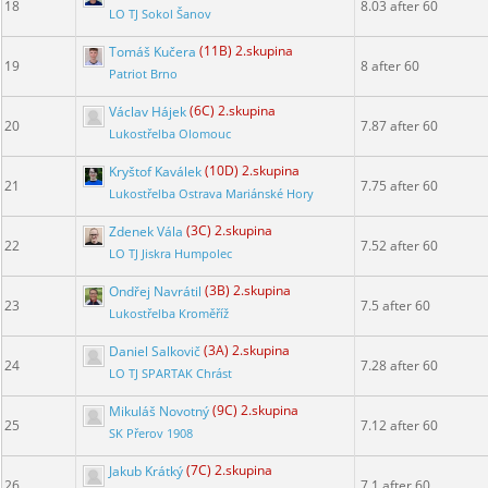
18
8.03 after 60
LO TJ Sokol Šanov
Tomáš Kučera
(11B) 2.skupina
19
8 after 60
Patriot Brno
Václav Hájek
(6C) 2.skupina
20
7.87 after 60
Lukostřelba Olomouc
Kryštof Kaválek
(10D) 2.skupina
21
7.75 after 60
Lukostřelba Ostrava Mariánské Hory
Zdenek Vála
(3C) 2.skupina
22
7.52 after 60
LO TJ Jiskra Humpolec
Ondřej Navrátil
(3B) 2.skupina
23
7.5 after 60
Lukostřelba Kroměříž
Daniel Salkovič
(3A) 2.skupina
24
7.28 after 60
LO TJ SPARTAK Chrást
Mikuláš Novotný
(9C) 2.skupina
25
7.12 after 60
SK Přerov 1908
Jakub Krátký
(7C) 2.skupina
26
7.1 after 60