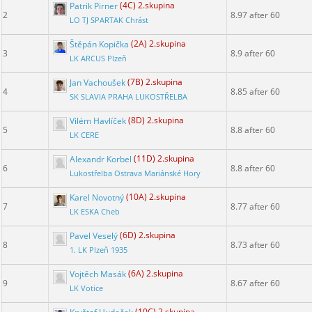
Patrik Pirner
(4C) 2.skupina
2
8.97 after 60
LO TJ SPARTAK Chrást
Štěpán Kopička
(2A) 2.skupina
3
8.9 after 60
LK ARCUS Plzeň
Jan Vachoušek
(7B) 2.skupina
4
8.85 after 60
SK SLAVIA PRAHA LUKOSTŘELBA
Vilém Havlíček
(8D) 2.skupina
5
8.8 after 60
LK CERE
Alexandr Korbel
(11D) 2.skupina
6
8.8 after 60
Lukostřelba Ostrava Mariánské Hory
Karel Novotný
(10A) 2.skupina
7
8.77 after 60
LK ESKA Cheb
Pavel Veselý
(6D) 2.skupina
8
8.73 after 60
1. LK Plzeň 1935
Vojtěch Masák
(6A) 2.skupina
9
8.67 after 60
LK Votice