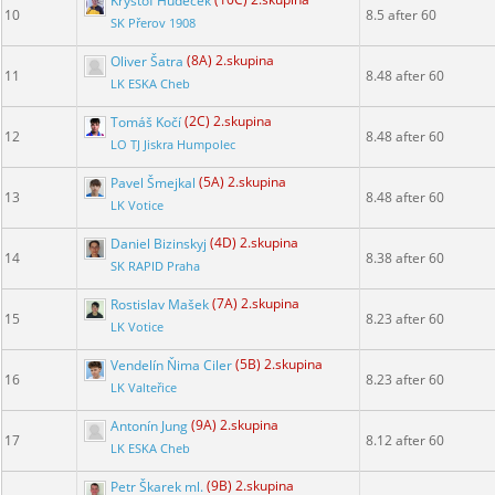
Kryštof Hudeček
(10C) 2.skupina
10
8.5 after 60
SK Přerov 1908
Oliver Šatra
(8A) 2.skupina
11
8.48 after 60
LK ESKA Cheb
Tomáš Kočí
(2C) 2.skupina
12
8.48 after 60
LO TJ Jiskra Humpolec
Pavel Šmejkal
(5A) 2.skupina
13
8.48 after 60
LK Votice
Daniel Bizinskyj
(4D) 2.skupina
14
8.38 after 60
SK RAPID Praha
Rostislav Mašek
(7A) 2.skupina
15
8.23 after 60
LK Votice
Vendelín Ňima Ciler
(5B) 2.skupina
16
8.23 after 60
LK Valteřice
Antonín Jung
(9A) 2.skupina
17
8.12 after 60
LK ESKA Cheb
Petr Škarek ml.
(9B) 2.skupina