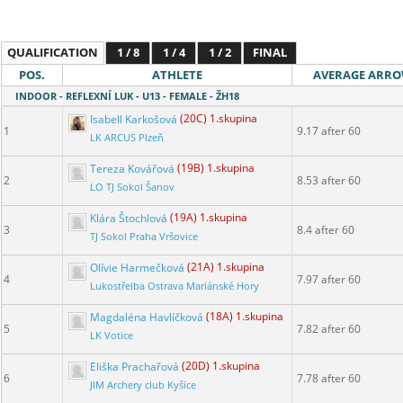
QUALIFICATION
1 / 8
1 / 4
1 / 2
FINAL
POS.
ATHLETE
AVERAGE ARR
INDOOR - REFLEXNÍ LUK - U13 - FEMALE - ŽH18
Isabell Karkošová
(20C) 1.skupina
1
9.17 after 60
LK ARCUS Plzeň
Tereza Kovářová
(19B) 1.skupina
2
8.53 after 60
LO TJ Sokol Šanov
Klára Štochlová
(19A) 1.skupina
3
8.4 after 60
TJ Sokol Praha Vršovice
Olívie Harmečková
(21A) 1.skupina
4
7.97 after 60
Lukostřelba Ostrava Mariánské Hory
Magdaléna Havlíčková
(18A) 1.skupina
5
7.82 after 60
LK Votice
Eliška Prachařová
(20D) 1.skupina
6
7.78 after 60
JIM Archery club Kyšice