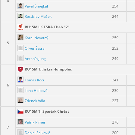
4
Pavel Šmejkal
254
Rostislav Mašek
244
RU15M LK ESKA Cheb "2"
Karel Novotný
259
5
Oliver Šatra
252
Antonín Jung
249
RU15M TJ Jiskra Humpolec
Tomáš Kočí
241
6
Ilona Holbová
230
Zdenek Vála
227
RU15M TJ Spartak Chrást
Patrik Pirner
276
7
Daniel Salkovič
200