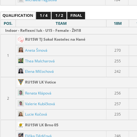
QUALIFICATION
1 / 4
1 / 2
FINAL
POS.
TEAM
18M
Indoor - Reflexní luk - U15 - Female - ŽH18
RU15W TJ Sokol Kostelec na Hané
Aneta Šinová
270
1
Thea Malcharová
255
Elena Mlčochová
242
RU15W LK Votice
Renata Klápová
256
2
Valerie Kubíčková
257
Lucie Kočová
235
RU15W LK Brno 05
Eliška Dědičová
246