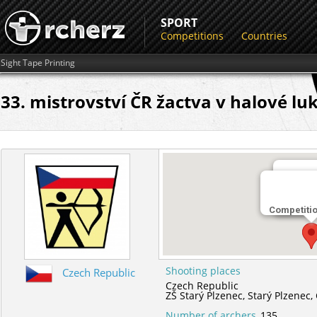
SPORT
Competitions
Countries
Sight Tape Printing
33. mistrovství ČR žactva v halové luk
Shootin
Competiti
ZŠ Starý
Shooting places
Czech Republic
Czech Republic
ZŠ Starý Plzenec,
Starý Plzenec,
Number of archers
135