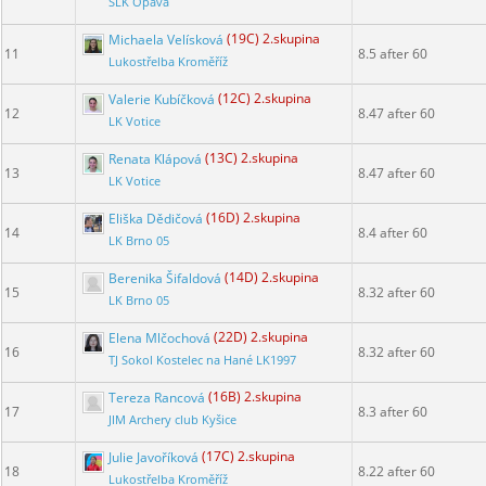
SLK Opava
Michaela Velísková
(19C) 2.skupina
11
8.5 after 60
Lukostřelba Kroměříž
Valerie Kubíčková
(12C) 2.skupina
12
8.47 after 60
LK Votice
Renata Klápová
(13C) 2.skupina
13
8.47 after 60
LK Votice
Eliška Dědičová
(16D) 2.skupina
14
8.4 after 60
LK Brno 05
Berenika Šifaldová
(14D) 2.skupina
15
8.32 after 60
LK Brno 05
Elena Mlčochová
(22D) 2.skupina
16
8.32 after 60
TJ Sokol Kostelec na Hané LK1997
Tereza Rancová
(16B) 2.skupina
17
8.3 after 60
JIM Archery club Kyšice
Julie Javoříková
(17C) 2.skupina
18
8.22 after 60
Lukostřelba Kroměříž