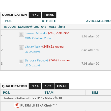
QUALIFICATION
1 / 2
FINAL
POS.
ATHLETE
AVERAGE ARR
INDOOR - KLADKOVÝ LUK - U15 - MALE - ŽH18
Samuel Mikéska
(24C) 2.skupina
1
8.68 after 60
MKM Odolena Voda
Václav Tolar
(24B) 2.skupina
2
8.45 after 60
LK Druztová
Barbora Pechová
(24A) 2.skupina
3
7.93 after 60
LK Druztová
QUALIFICATION
1 / 4
1 / 2
FINAL
POS.
TEAM
18M
Indoor - Reflexní luk - U15 - Male - ŽH18
RU15M LK ESKA Cheb "1"