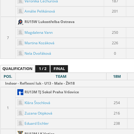
Veronika Čechurová
187
Amálie Pelikánová
201
RU15W Lukostřelba Ostrava
Magdalena Vann
250
7
Martina Kozáková
226
Nela Dvořáková
0
QUALIFICATION
1 / 2
FINAL
POS.
TEAM
18M
Indoor - Reflexní luk - U13 - Male - ŽH18
RU13M TJ Sokol Praha Vršovice
Klára Štochlová
254
1
Zuzana Otipková
216
Eduard Eichler
238