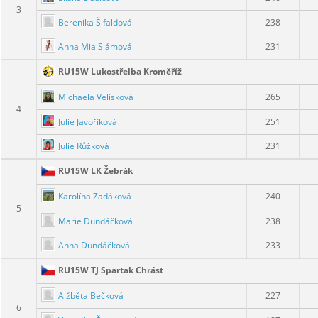
3
Berenika Šifaldová
238
Anna Mia Slámová
231
RU15W Lukostřelba Kroměříž
Michaela Velísková
265
4
Julie Javoříková
251
Julie Růžková
231
RU15W LK Žebrák
Karolína Zadáková
240
5
Marie Dundáčková
238
Anna Dundáčková
233
RU15W TJ Spartak Chrást
Alžběta Bečková
227
6