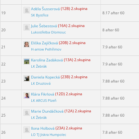
Adéla Šusserová
(12B) 2.skupina
19
8.17 after 60
SK Bystřice
Julie Šebestová
(16A) 2.skupina
20
8 after 60
Lukostřelba Olomouc
Eliška Zajíčková
(20B) 2.skupina
21
7.9 after 60
H-arrow Pelhřimov
Karolína Zadáková
(13A) 2.skupina
22
7.9 after 60
LK Žebrák
Daniela Kopecká
(23B) 2.skupina
23
7.88 after 60
LK Druztová
Klára Fikrlová
(12D) 2.skupina
24
7.88 after 60
LK ARCUS Plzeň
Marie Dundáčková
(12A) 2.skupina
25
7.88 after 60
LK Žebrák
Ilona Holbová
(23A) 2.skupina
26
7.8 after 60
LO TJ Jiskra Humpolec