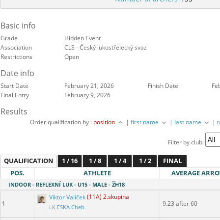
Basic info
Grade
Hidden Event
Association
CLS - Český lukostřelecký svaz
Restrictions
Open
Date info
Start Date
February 21, 2026
Finish Date
Fe
Final Entry
February 9, 2026
Results
Order qualification by :
position
|
first name
|
last name
|
Filter by club:
QUALIFICATION
1 / 16
1 / 8
1 / 4
1 / 2
FINAL
POS.
ATHLETE
AVERAGE ARR
INDOOR - REFLEXNÍ LUK - U15 - MALE - ŽH18
Viktor Valíček
(11A) 2.skupina
1
9.23 after 60
LK ESKA Cheb