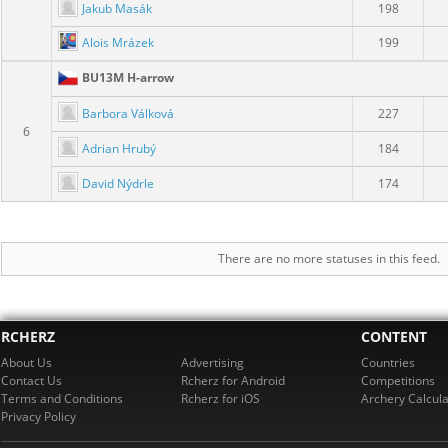
Jakub Masák
198
Alois Mrázek
199
BU13M H-arrow
Barbora Válková
227
6
Adrian Hrubý
184
David Nýdrle
174
There are no more statuses in this feed.
RCHERZ
CONTENT
About Us
Advertising
Countries
Contact Us
Rcherz for Android
Competitions
Terms and Conditions
Rcherz for iOS
Archery Calcula
Privacy Policy