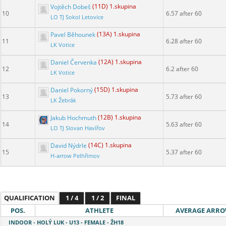
Vojtěch Dobeš
(11D) 1.skupina
10
6.57 after 60
LO TJ Sokol Letovice
Pavel Běhounek
(13A) 1.skupina
11
6.28 after 60
LK Votice
Daniel Červenka
(12A) 1.skupina
12
6.2 after 60
LK Votice
Daniel Pokorný
(15D) 1.skupina
13
5.73 after 60
LK Žebrák
Jakub Hochmuth
(12B) 1.skupina
14
5.63 after 60
LO TJ Slovan Havířov
David Nýdrle
(14C) 1.skupina
15
5.37 after 60
H-arrow Pelhřimov
QUALIFICATION
1 / 4
1 / 2
FINAL
POS.
ATHLETE
AVERAGE ARR
INDOOR - HOLÝ LUK - U13 - FEMALE - ŽH18