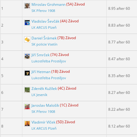
Miroslav Grohmann
(5A) Závod
1
8.95 after 60
SK Přerov 1908
Vladislav Ševčák
(4A) Závod
2
8.83 after 60
LK ARCUS Plzeň
Daniel Šrámek
(7B) Závod
3
8.77 after 60
SK policie Vsetín
Jiří Smrček
(7A) Závod
4
8.47 after 60
Lukostřelba Prostějov
Jiří Hetman
(1B) Závod
5
8.35 after 60
Lukostřelba Prostějov
Zdeněk Kužílek
(4C) Závod
6
8.27 after 60
LK Jeseník
Jaroslav Malošík
(1C) Závod
7
8.22 after 60
SK Přerov 1908
Vladimír Vlček
(5D) Závod
8
8.12 after 60
LK ARCUS Plzeň