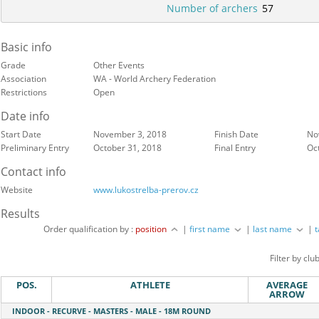
Number of archers
57
Basic info
Grade
Other Events
Association
WA - World Archery Federation
Restrictions
Open
Date info
Start Date
November 3, 2018
Finish Date
No
Preliminary Entry
October 31, 2018
Final Entry
Oc
Contact info
Website
www.lukostrelba-prerov.cz
Results
Order qualification by :
position
|
first name
|
last name
|
Filter by clu
POS.
ATHLETE
AVERAGE
ARROW
INDOOR - RECURVE - MASTERS - MALE - 18M ROUND