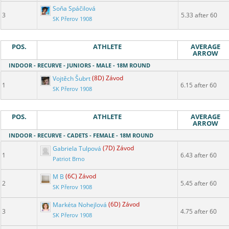
Soňa Spáčilová
3
5.33 after 60
SK Přerov 1908
POS.
ATHLETE
AVERAGE
ARROW
INDOOR - RECURVE - JUNIORS - MALE - 18M ROUND
Vojtěch Šubrt
(8D) Závod
1
6.15 after 60
SK Přerov 1908
POS.
ATHLETE
AVERAGE
ARROW
INDOOR - RECURVE - CADETS - FEMALE - 18M ROUND
Gabriela Tulpová
(7D) Závod
1
6.43 after 60
Patriot Brno
M B
(6C) Závod
2
5.45 after 60
SK Přerov 1908
Markéta Nohejlová
(6D) Závod
3
4.75 after 60
SK Přerov 1908