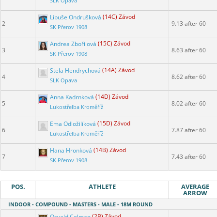
SLK Opava
Libuše Ondrušková
(14C) Závod
2
9.13 after 60
SK Přerov 1908
Andrea Zbořilová
(15C) Závod
3
8.63 after 60
SK Přerov 1908
Stela Hendrychová
(14A) Závod
4
8.62 after 60
SLK Opava
Anna Kadrnková
(14D) Závod
5
8.02 after 60
Lukostřelba Kroměříž
Ema Odložilíková
(15D) Závod
6
7.87 after 60
Lukostřelba Kroměříž
Hana Hronková
(14B) Závod
7
7.43 after 60
SK Přerov 1908
POS.
ATHLETE
AVERAGE
ARROW
INDOOR - COMPOUND - MASTERS - MALE - 18M ROUND
Osvald Celman
(2B) Závod