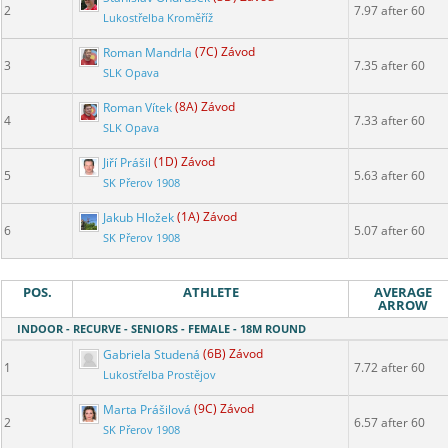
2
7.97 after 60
Lukostřelba Kroměříž
Roman Mandrla
(7C) Závod
3
7.35 after 60
SLK Opava
Roman Vítek
(8A) Závod
4
7.33 after 60
SLK Opava
Jiří Prášil
(1D) Závod
5
5.63 after 60
SK Přerov 1908
Jakub Hložek
(1A) Závod
6
5.07 after 60
SK Přerov 1908
POS.
ATHLETE
AVERAGE
ARROW
INDOOR - RECURVE - SENIORS - FEMALE - 18M ROUND
Gabriela Studená
(6B) Závod
1
7.72 after 60
Lukostřelba Prostějov
Marta Prášilová
(9C) Závod
2
6.57 after 60
SK Přerov 1908