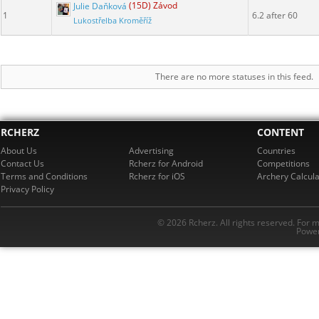
Julie Daňková
(15D) Závod
1
6.2 after 60
Lukostřelba Kroměříž
There are no more statuses in this feed.
RCHERZ
CONTENT
About Us
Advertising
Countries
Contact Us
Rcherz for Android
Competitions
Terms and Conditions
Rcherz for iOS
Archery Calcula
Privacy Policy
© 2026 Rcherz. All rights reserved. For 
Power