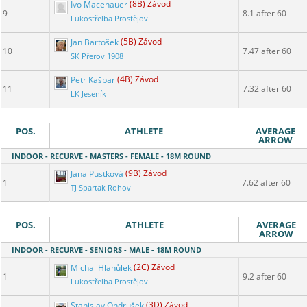
Ivo Macenauer
(8B) Závod
9
8.1 after 60
Lukostřelba Prostějov
Jan Bartošek
(5B) Závod
10
7.47 after 60
SK Přerov 1908
Petr Kašpar
(4B) Závod
11
7.32 after 60
LK Jeseník
POS.
ATHLETE
AVERAGE
ARROW
INDOOR - RECURVE - MASTERS - FEMALE - 18M ROUND
Jana Pustková
(9B) Závod
1
7.62 after 60
TJ Spartak Rohov
POS.
ATHLETE
AVERAGE
ARROW
INDOOR - RECURVE - SENIORS - MALE - 18M ROUND
Michal Hlahůlek
(2C) Závod
1
9.2 after 60
Lukostřelba Prostějov
Stanislav Ondrušek
(3D) Závod