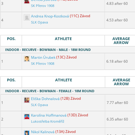
3
4.83 after 60
SK Přerov 1908
Andrea Knop-Kostková
(11C) Závod
4
4.53 after 60
SLK Opava
POS.
ATHLETE
AVERAGE
ARROW
INDOOR - RECURVE - BOWMAN - MALE - 18M ROUND
Martin Úrubek
(13C) Závod
1
6.18 after 60
SK Přerov 1908
POS.
ATHLETE
AVERAGE
ARROW
INDOOR - RECURVE - BOWMAN - FEMALE - 18M ROUND
Eliška Dohnalová
(12B) Závod
1
7.77 after 60
SLK Opava
Karolína Hoffmanová
(13D) Závod
2
6.35 after 60
Lukostřelba Kroměříž
Nikol Kalinová
(13A) Závod