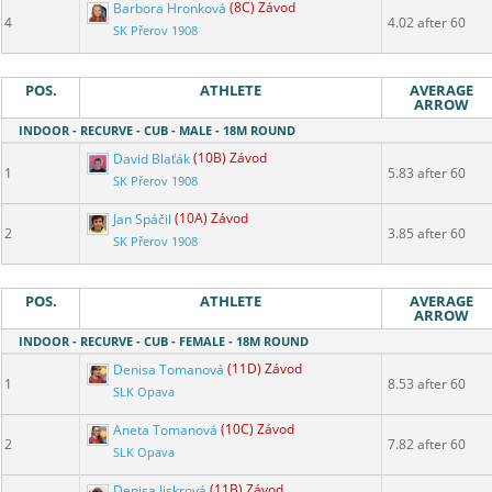
Barbora Hronková
(8C) Závod
4
4.02 after 60
SK Přerov 1908
POS.
ATHLETE
AVERAGE
ARROW
INDOOR - RECURVE - CUB - MALE - 18M ROUND
David Blaťák
(10B) Závod
1
5.83 after 60
SK Přerov 1908
Jan Spáčil
(10A) Závod
2
3.85 after 60
SK Přerov 1908
POS.
ATHLETE
AVERAGE
ARROW
INDOOR - RECURVE - CUB - FEMALE - 18M ROUND
Denisa Tomanová
(11D) Závod
1
8.53 after 60
SLK Opava
Aneta Tomanová
(10C) Závod
2
7.82 after 60
SLK Opava
Denisa Jiskrová
(11B) Závod