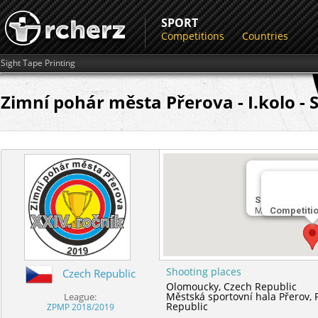
SPORT
Competitions
Countries
Sight Tape Printing
Zimní pohár města Přerova - I.kolo - 
Shooting plac
Městská sporto
Competiti
Shooting places
Czech Republic
Olomoucky,
Czech Republic
Městská sportovní hala Přerov,
League:
Republic
ZPMP 2018/2019