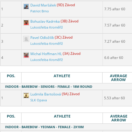
David Maršálek
(9D) Závod
1
7.75 after 60
Patriot Brno
Bohuslav Kadrnka
(3B) Závod
2
7.57 after 60
Lukostřelba Kroměříž
Pavel Odložilík
(3C) Závod
3
7.27 after 60
Lukostřelba Kroměříž
Michal Hoffman HL
(3A) Závod
4
6.6 after 60
Lukostřelba Kroměříž
POS.
ATHLETE
AVERAGE
ARROW
INDOOR - BAREBOW - SENIORS - FEMALE - 18M ROUND
Ludmila Bartošová
(9A) Závod
1
5.53 after 60
SLK Opava
POS.
ATHLETE
AVERAGE
ARROW
INDOOR - BAREBOW - YEOMAN - FEMALE - 2X10M