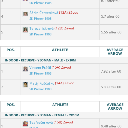
3
6.1 after 60
SK Přerov 1908
Šárka Červenková
(12A) Závod
4
5.7 after 60
SK Přerov 1908
Tereza Jiskrová
(12D) Závod
5
5.55 after 60
SK Přerov 1908
POS.
ATHLETE
AVERAGE
ARROW
INDOOR - RECURVE - YEOMAN - MALE - 2X10M
Vincent Prášil
(15A) Závod
1
7.92 after 60
SK Přerov 1908
Matěj Koščuško
(14A) Závod
2
5.83 after 60
SK Přerov 1908
POS.
ATHLETE
AVERAGE
ARROW
INDOOR - RECURVE - YEOMAN - FEMALE - 2X10M
Tea Večerková
(15B) Závod
1
9.48 after 60