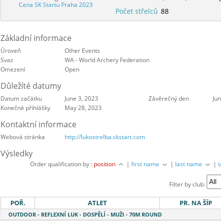
Cena SK Startu Praha 2023
Počet střelců
88
Základní informace
Úroveň
Other Events
Svaz
WA - World Archery Federation
Omezení
Open
Důležíté datumy
Datum začátku
June 3, 2023
Závěrečný den
Jun
Konečné přihlášky
May 28, 2023
Kontaktní informace
Webová stránka
http://lukostrelba.skstart.com
Výsledky
Order qualification by :
position
|
first name
|
last name
|
Filter by club:
POŘ.
ATLET
PR. NA ŠÍP
OUTDOOR - REFLEXNÍ LUK - DOSPĚLÍ - MUŽI - 70M ROUND