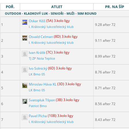
POŘ.
ATLET
PR. NA ŠÍP
OUTDOOR - KLADKOVÝ LUK - SENIOŘI - MUŽI - 50M ROUND
Oskar Kišš
(5A) 3.kolo ligy
1
9.28 after 72
I. Královský lukostřelecký klub
Osvald Celman
(8D) 3.kolo ligy
2
9.11 after 72
I. Královský lukostřelecký klub
Ivan Králik
(7C) 3.kolo ligy
3
8.99 after 72
TJ ZP Nola Teplice
Ivo Solnický
(6D) 3.kolo ligy
4
8.76 after 72
LK Brno 05
Miroslav Háva KL
(3D) 3.kolo ligy
5
8.71 after 72
LK Brno 05
Svatopluk Tšpon
(3B) 3.kolo ligy
6
8.56 after 72
Patriot Brno
Pavel Pícha
(10B) 3.kolo ligy
7
8.43 after 72
I. Královský lukostřelecký klub