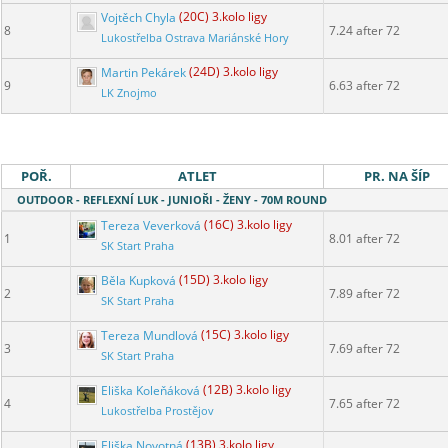
Vojtěch Chyla
(20C) 3.kolo ligy
8
7.24 after 72
Lukostřelba Ostrava Mariánské Hory
Martin Pekárek
(24D) 3.kolo ligy
9
6.63 after 72
LK Znojmo
POŘ.
ATLET
PR. NA ŠÍP
OUTDOOR - REFLEXNÍ LUK - JUNIOŘI - ŽENY - 70M ROUND
Tereza Veverková
(16C) 3.kolo ligy
1
8.01 after 72
SK Start Praha
Běla Kupková
(15D) 3.kolo ligy
2
7.89 after 72
SK Start Praha
Tereza Mundlová
(15C) 3.kolo ligy
3
7.69 after 72
SK Start Praha
Eliška Koleňáková
(12B) 3.kolo ligy
4
7.65 after 72
Lukostřelba Prostějov
Eliška Novotná
(13B) 3.kolo ligy