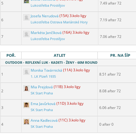
5
7.49 after 72
Lukostřelba Prostějov
Josefa Nerudová
(15A) 3.kolo ligy
6
7.19 after 72
Lukostřelba Ostrava Mariánské Hory
Markéta Jančíková
(16A) 3.kolo ligy
7
7.06 after 72
Lukostřelba Prostějov
POŘ.
ATLET
PR. NA ŠÍP
OUTDOOR - REFLEXNÍ LUK - KADETI - ŽENY - 60M ROUND
Monika Továrnická
(11A) 3.kolo ligy
1
8.51 after 72
1. LK Plzeň 1935
Mia Prejdová
(11B) 3.kolo ligy
2
8.08 after 72
SK Start Praha
Ema Javůrková
(11D) 3.kolo ligy
3
6.06 after 72
SK Start Praha
Anna Kadlecová
(11C) 3.kolo ligy
4
0 after 0
SK Start Praha