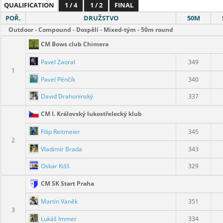
QUALIFICATION
1 / 4
1 / 2
FINAL
POŘ.
DRUŽSTVO
50M
Outdoor - Compound - Dospělí - Mixed-tým - 50m round
CM Bows club Chimera
Pavel Zaoral
349
1
Pavel Pěnčík
340
David Drahonínský
337
CM I. Královský lukostřelecký klub
Filip Reitmeier
345
2
Vladimír Brada
343
Oskar Kišš
329
CM SK Start Praha
Martin Vaněk
351
3
Lukáš Immer
334