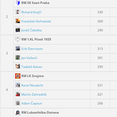
RM SK Start Praha
Richard Krejčí
330
2
František Heřmánek
309
Jonáš Čábelka
290
RM 1.KL Plzeň 1935
Erik Ebermann
313
3
Jan Vožech
301
Tadeáš Kalvas
299
RM LK Znojmo
Karel Neuwirth
321
4
Martin Zahradník
321
Adam Čapoun
266
RM Lukostřelba Ostrava