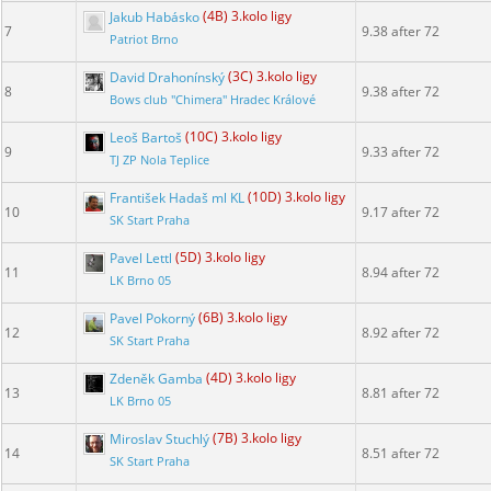
Jakub Habásko
(4B) 3.kolo ligy
7
9.38 after 72
Patriot Brno
David Drahonínský
(3C) 3.kolo ligy
8
9.38 after 72
Bows club "Chimera" Hradec Králové
Leoš Bartoš
(10C) 3.kolo ligy
9
9.33 after 72
TJ ZP Nola Teplice
František Hadaš ml KL
(10D) 3.kolo ligy
10
9.17 after 72
SK Start Praha
Pavel Lettl
(5D) 3.kolo ligy
11
8.94 after 72
LK Brno 05
Pavel Pokorný
(6B) 3.kolo ligy
12
8.92 after 72
SK Start Praha
Zdeněk Gamba
(4D) 3.kolo ligy
13
8.81 after 72
LK Brno 05
Miroslav Stuchlý
(7B) 3.kolo ligy
14
8.51 after 72
SK Start Praha