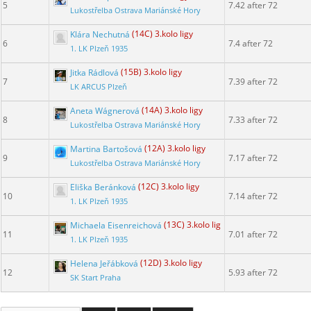
5
7.42 after 72
Lukostřelba Ostrava Mariánské Hory
Klára Nechutná
(14C) 3.kolo ligy
6
7.4 after 72
1. LK Plzeň 1935
Jitka Rádlová
(15B) 3.kolo ligy
7
7.39 after 72
LK ARCUS Plzeň
Aneta Wágnerová
(14A) 3.kolo ligy
8
7.33 after 72
Lukostřelba Ostrava Mariánské Hory
Martina Bartošová
(12A) 3.kolo ligy
9
7.17 after 72
Lukostřelba Ostrava Mariánské Hory
Eliška Beránková
(12C) 3.kolo ligy
10
7.14 after 72
1. LK Plzeň 1935
Michaela Eisenreichová
(13C) 3.kolo ligy
11
7.01 after 72
1. LK Plzeň 1935
Helena Jeřábková
(12D) 3.kolo ligy
12
5.93 after 72
SK Start Praha