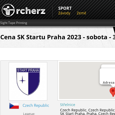
SPORT
Závody
Země
Sight Tape Printing
Cena SK Startu Praha 2023 - sobota - 
Střeln
Adresa
SK Star
Střelnice
Czech Republic
Czech Republic,
Czech Republic
SK Start Praha,
Praha,
Czech Re
League: