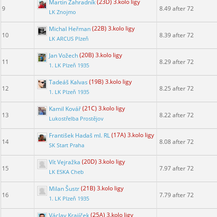
Martin Zahradník
(23D) 3.kolo ligy
9
8.49 after 72
LK Znojmo
Michal Heřman
(22B) 3.kolo ligy
10
8.39 after 72
LK ARCUS Plzeň
Jan Vožech
(20B) 3.kolo ligy
11
8.29 after 72
1. LK Plzeň 1935
Tadeáš Kalvas
(19B) 3.kolo ligy
12
8.25 after 72
1. LK Plzeň 1935
Kamil Kovář
(21C) 3.kolo ligy
13
8.22 after 72
Lukostřelba Prostějov
František Hadaš ml. RL
(17A) 3.kolo ligy
14
8.08 after 72
SK Start Praha
Vít Vejražka
(20D) 3.kolo ligy
15
7.97 after 72
LK ESKA Cheb
Milan Šustr
(21B) 3.kolo ligy
16
7.79 after 72
1. LK Plzeň 1935
Václav Krajíček
(25A) 3.kolo ligy