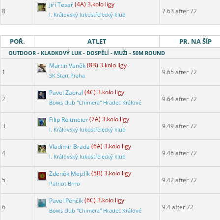
Jiří Tesař
(4A) 3.kolo ligy
8
7.63 after 72
I. Královský lukostřelecký klub
POŘ.
ATLET
PR. NA ŠÍP
OUTDOOR - KLADKOVÝ LUK - DOSPĚLÍ - MUŽI - 50M ROUND
Martin Vaněk
(8B) 3.kolo ligy
1
9.65 after 72
SK Start Praha
Pavel Zaoral
(4C) 3.kolo ligy
2
9.64 after 72
Bows club "Chimera" Hradec Králové
Filip Reitmeier
(7A) 3.kolo ligy
3
9.49 after 72
I. Královský lukostřelecký klub
Vladimír Brada
(6A) 3.kolo ligy
4
9.46 after 72
I. Královský lukostřelecký klub
Zdeněk Mejzlík
(5B) 3.kolo ligy
5
9.42 after 72
Patriot Brno
Pavel Pěnčík
(6C) 3.kolo ligy
6
9.4 after 72
Bows club "Chimera" Hradec Králové