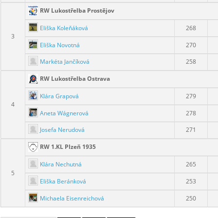
RW Lukostřelba Prostějov
Eliška Koleňáková
268
3
Eliška Novotná
270
Markéta Jančíková
258
RW Lukostřelba Ostrava
Klára Grapová
279
4
Aneta Wágnerová
278
Josefa Nerudová
271
RW 1.KL Plzeň 1935
Klára Nechutná
265
5
Eliška Beránková
253
Michaela Eisenreichová
250