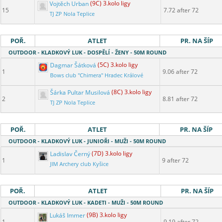
Vojtěch Urban
(9C) 3.kolo ligy
15
7.72 after 72
TJ ZP Nola Teplice
POŘ.
ATLET
PR. NA ŠÍP
OUTDOOR - KLADKOVÝ LUK - DOSPĚLÍ - ŽENY - 50M ROUND
Dagmar Šátková
(5C) 3.kolo ligy
1
9.06 after 72
Bows club "Chimera" Hradec Králové
Šárka Pultar Musilová
(8C) 3.kolo ligy
2
8.81 after 72
TJ ZP Nola Teplice
POŘ.
ATLET
PR. NA ŠÍP
OUTDOOR - KLADKOVÝ LUK - JUNIOŘI - MUŽI - 50M ROUND
Ladislav Černý
(7D) 3.kolo ligy
1
9 after 72
JIM Archery club Kyšice
POŘ.
ATLET
PR. NA ŠÍP
OUTDOOR - KLADKOVÝ LUK - KADETI - MUŽI - 50M ROUND
Lukáš Immer
(9B) 3.kolo ligy
1
9.19 after 72