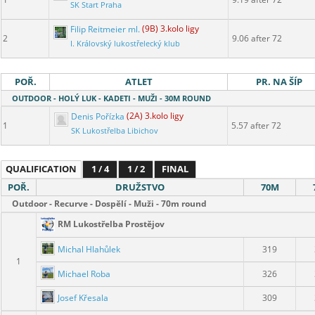
SK Start Praha
Filip Reitmeier ml.
(9B) 3.kolo ligy
2
9.06 after 72
I. Královský lukostřelecký klub
POŘ.
ATLET
PR. NA ŠÍP
OUTDOOR - HOLÝ LUK - KADETI - MUŽI - 30M ROUND
Denis Pořízka
(2A) 3.kolo ligy
1
5.57 after 72
SK Lukostřelba Libichov
QUALIFICATION
1 / 4
1 / 2
FINAL
POŘ.
DRUŽSTVO
70M
Outdoor - Recurve - Dospělí - Muži - 70m round
RM Lukostřelba Prostějov
Michal Hlahůlek
319
1
Michael Roba
326
Josef Křesala
309