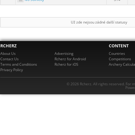
Už zde nejsou zádné další statusy
RCHERZ
CONTENT
About Us
Advertising
Countries
Contact Us
Rcherz for Android
Competitions
Terms and Conditions
Rcherz for iOS
Archery Calcula
Privacy Policy
© 2026 Rcherz. All rights reserved. For 
Power