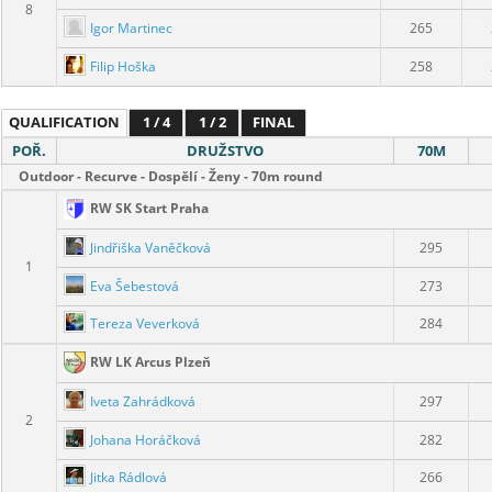
8
Igor Martinec
265
Filip Hoška
258
QUALIFICATION
1 / 4
1 / 2
FINAL
POŘ.
DRUŽSTVO
70M
Outdoor - Recurve - Dospělí - Ženy - 70m round
RW SK Start Praha
Jindřiška Vaněčková
295
1
Eva Šebestová
273
Tereza Veverková
284
RW LK Arcus Plzeň
Iveta Zahrádková
297
2
Johana Horáčková
282
Jitka Rádlová
266