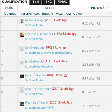
QUALIFICATION
1 / 4
1 / 2
FINAL
POŘ.
ATLET
PR. NA ŠÍP
OUTDOOR - REFLEXNÍ LUK - JUNIOŘI - MUŽI - 70M ROUND
Richard Krejčí
(20A) 3.kolo ligy
1
9.06 after 72
SK Start Praha
František Heřmánek
(19A) 3.kolo ligy
2
8.82 after 72
SK Start Praha
Jan Ohnoutek
(19C) 3.kolo ligy
3
8.71 after 72
Lukostřelba Ostrava Mariánské Hory
Jan Čalkovský
(16D) 3.kolo ligy
4
8.18 after 72
Lukostřelba Prostějov
Jonáš Čábelka
(18A) 3.kolo ligy
5
8.17 after 72
SK Start Praha
Ivan Shestachenko
(21A) 3.kolo ligy
6
8 after 72
SK Start Praha
František Pospíšil
(25C) 3.kolo ligy
7
7.83 after 72
Lukostřelba Kroměříž