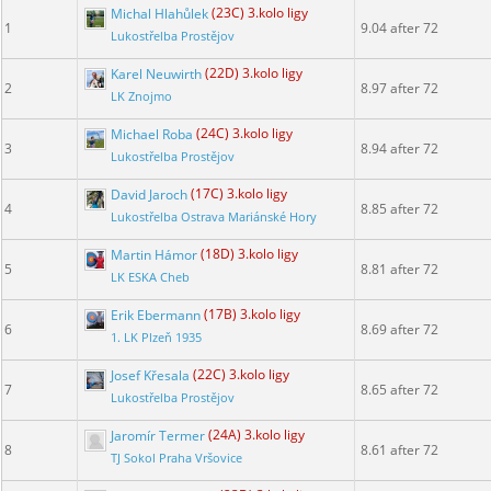
Michal Hlahůlek
(23C) 3.kolo ligy
1
9.04 after 72
Lukostřelba Prostějov
Karel Neuwirth
(22D) 3.kolo ligy
2
8.97 after 72
LK Znojmo
Michael Roba
(24C) 3.kolo ligy
3
8.94 after 72
Lukostřelba Prostějov
David Jaroch
(17C) 3.kolo ligy
4
8.85 after 72
Lukostřelba Ostrava Mariánské Hory
Martin Hámor
(18D) 3.kolo ligy
5
8.81 after 72
LK ESKA Cheb
Erik Ebermann
(17B) 3.kolo ligy
6
8.69 after 72
1. LK Plzeň 1935
Josef Křesala
(22C) 3.kolo ligy
7
8.65 after 72
Lukostřelba Prostějov
Jaromír Termer
(24A) 3.kolo ligy
8
8.61 after 72
TJ Sokol Praha Vršovice