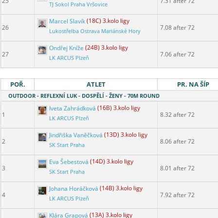
25
7.31 after 72
TJ Sokol Praha Vršovice
Marcel Slavík
(18C) 3.kolo ligy
26
7.08 after 72
Lukostřelba Ostrava Mariánské Hory
Ondřej Kníže
(24B) 3.kolo ligy
27
7.06 after 72
LK ARCUS Plzeň
POŘ.
ATLET
PR. NA ŠÍP
OUTDOOR - REFLEXNÍ LUK - DOSPĚLÍ - ŽENY - 70M ROUND
Iveta Zahrádková
(16B) 3.kolo ligy
1
8.32 after 72
LK ARCUS Plzeň
Jindřiška Vaněčková
(13D) 3.kolo ligy
2
8.06 after 72
SK Start Praha
Eva Šebestová
(14D) 3.kolo ligy
3
8.01 after 72
SK Start Praha
Johana Horáčková
(14B) 3.kolo ligy
4
7.92 after 72
LK ARCUS Plzeň
Klára Grapová
(13A) 3.kolo ligy