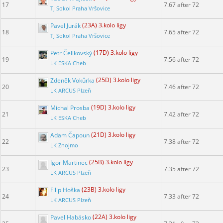
17
7.67 after 72
TJ Sokol Praha Vršovice
Pavel Jurák
(23A) 3.kolo ligy
18
7.65 after 72
TJ Sokol Praha Vršovice
Petr Čelikovský
(17D) 3.kolo ligy
19
7.56 after 72
LK ESKA Cheb
Zdeněk Vokůrka
(25D) 3.kolo ligy
20
7.46 after 72
LK ARCUS Plzeň
Michal Prosba
(19D) 3.kolo ligy
21
7.42 after 72
LK ESKA Cheb
Adam Čapoun
(21D) 3.kolo ligy
22
7.38 after 72
LK Znojmo
Igor Martinec
(25B) 3.kolo ligy
23
7.35 after 72
LK ARCUS Plzeň
Filip Hoška
(23B) 3.kolo ligy
24
7.33 after 72
LK ARCUS Plzeň
Pavel Habásko
(22A) 3.kolo ligy