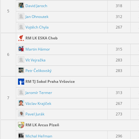
David Jaroch
318
5
Jan Ohnoutek
312
Vojtěch Chyla
267
RM LK ESKA Cheb
Martin Hámor
315
6
Vít Vejražka
283
Petr Čelikovský
283
RM TJ Sokol Praha Vršovice
Jaromír Termer
313
7
Václav Krajíček
267
Pavel Jurák
273
RM LK Arcus Plzeň
Michal Heřman
296