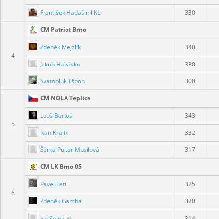
František Hadaš ml KL
330
CM Patriot Brno
Zdeněk Mejzlík
340
4
Jakub Habásko
330
Svatopluk Tšpon
300
CM NOLA Teplice
Leoš Bartoš
343
5
Ivan Králik
332
Šárka Pultar Musilová
317
CM LK Brno 05
Pavel Lettl
325
6
Zdeněk Gamba
320
Ivo Solnický
314